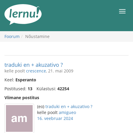
Sisu
juurde
Men
Foorum
Nõustamine
traduki en + akuzativo ?
kelle poolt
crescence
, 21. mai 2009
Keel:
Esperanto
Postitused:
13
Külastusi:
42254
Viimane postitus
(eo)
traduki en + akuzativo ?
kelle poolt
amigueo
16. veebruar 2024