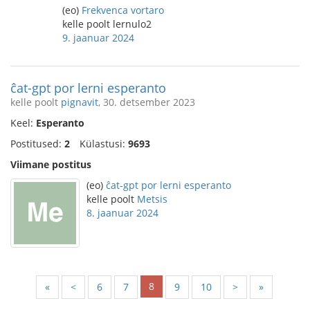
(eo)
Frekvenca vortaro
kelle poolt lernulo2
9. jaanuar 2024
ĉat-gpt por lerni esperanto
kelle poolt
pignavit
, 30. detsember 2023
Keel:
Esperanto
Postitused:
2
Külastusi:
9693
Viimane postitus
(eo)
ĉat-gpt por lerni esperanto
kelle poolt
Metsis
8. jaanuar 2024
8
«
<
6
7
9
10
>
»