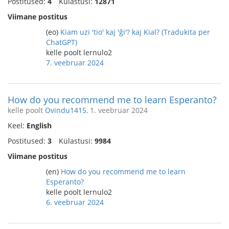
Postitused:
4
Külastusi:
12871
Viimane postitus
(eo)
Kiam uzi 'tio' kaj 'ĝi'? kaj Kial? (Tradukita per
ChatGPT)
kelle poolt lernulo2
7. veebruar 2024
How do you recommend me to learn Esperanto?
kelle poolt
Ovindu1415
, 1. veebruar 2024
Keel:
English
Postitused:
3
Külastusi:
9984
Viimane postitus
(en)
How do you recommend me to learn
Esperanto?
kelle poolt lernulo2
6. veebruar 2024