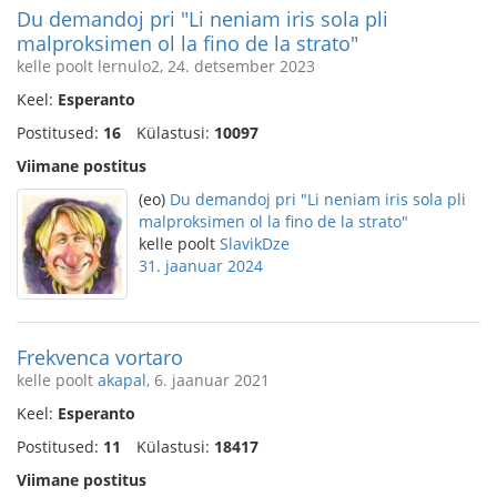
Du demandoj pri "Li neniam iris sola pli
malproksimen ol la fino de la strato"
kelle poolt lernulo2, 24. detsember 2023
Keel:
Esperanto
Postitused:
16
Külastusi:
10097
Viimane postitus
(eo)
Du demandoj pri "Li neniam iris sola pli
malproksimen ol la fino de la strato"
kelle poolt
SlavikDze
31. jaanuar 2024
Frekvenca vortaro
kelle poolt
akapal
, 6. jaanuar 2021
Keel:
Esperanto
Postitused:
11
Külastusi:
18417
Viimane postitus