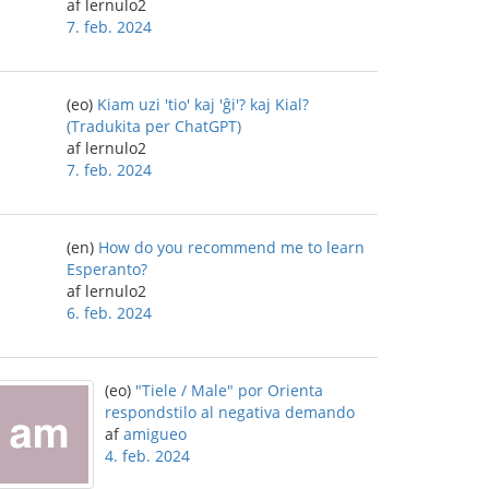
af lernulo2
7. feb. 2024
(eo)
Kiam uzi 'tio' kaj 'ĝi'? kaj Kial?
(Tradukita per ChatGPT)
af lernulo2
7. feb. 2024
(en)
How do you recommend me to learn
Esperanto?
af lernulo2
6. feb. 2024
(eo)
"Tiele / Male" por Orienta
respondstilo al negativa demando
af
amigueo
4. feb. 2024