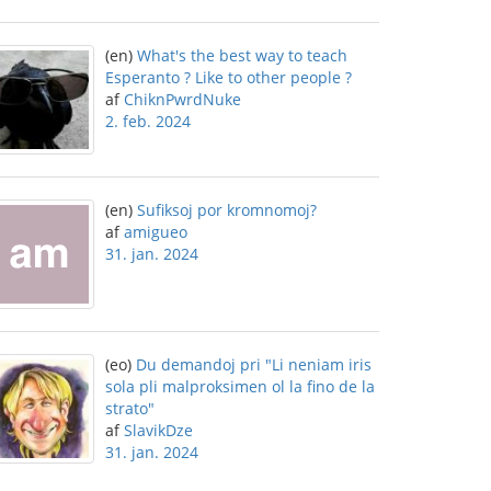
(en)
What's the best way to teach
Esperanto ? Like to other people ?
af
ChiknPwrdNuke
2. feb. 2024
(en)
Sufiksoj por kromnomoj?
af
amigueo
31. jan. 2024
(eo)
Du demandoj pri "Li neniam iris
sola pli malproksimen ol la fino de la
strato"
af
SlavikDze
31. jan. 2024