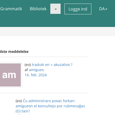
Grammatik
Bibliotek
DA
Logge ind
idste meddelelse
(eo)
traduki en + akuzativo ?
af
amigueo
16. feb. 2024
(eo)
Ĉu administraro povas forbari
amigueon el konsultejo por rubmesaĝas
(ĉi) tien?