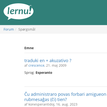
Til
indholdet
Forum
Spørgsmål
Emne
traduki en + akuzativo ?
af
crescence
, 21. maj 2009
Sprog:
Esperanto
Ĉu administraro povas forbari amigueon 
rubmesaĝas (ĉi) tien?
af konesperantidoj, 16. aug. 2023