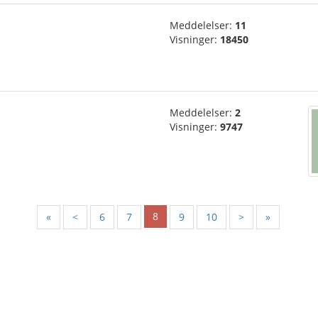
Meddelelser:
11
Visninger:
18450
Meddelelser:
2
Visninger:
9747
8
«
<
6
7
9
10
>
»