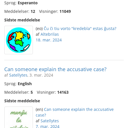
Sprog:
Esperanto
Meddelelser:
12
Visninger:
11049
Sidste meddelelse
(eo)
Ĉu ĉi tiu vorto "kredebla" estas ĝusta?
af
Altebrilas
18. mar. 2024
Can someone explain the accusative case?
af
Satellytes
, 3. mar. 2024
Sprog:
English
Meddelelser:
5
Visninger:
14163
Sidste meddelelse
(en)
Can someone explain the accusative
case?
af
Satellytes
7. mar. 2024