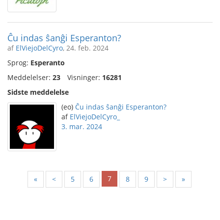
Ĉu indas ŝanĝi Esperanton?
af
ElViejoDelCyro
, 24. feb. 2024
Sprog:
Esperanto
Meddelelser:
23
Visninger:
16281
Sidste meddelelse
(eo)
Ĉu indas ŝanĝi Esperanton?
af
ElViejoDelCyro_
3. mar. 2024
7
«
<
5
6
8
9
>
»