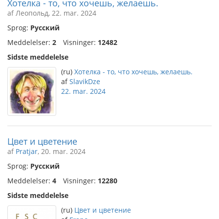
Хотелка - то, что хочешь, желаешь.
af Леопольд, 22. mar. 2024
Sprog:
Русский
Meddelelser:
2
Visninger:
12482
Sidste meddelelse
(ru)
Хотелка - то, что хочешь, желаешь.
af
SlavikDze
22. mar. 2024
Цвет и цветение
af
Pratjar
, 20. mar. 2024
Sprog:
Русский
Meddelelser:
4
Visninger:
12280
Sidste meddelelse
(ru)
Цвет и цветение