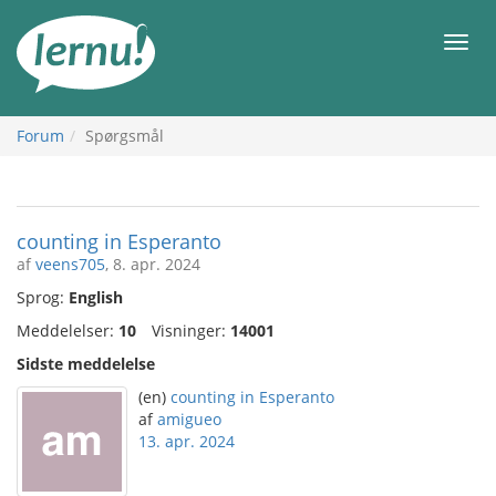
Til
indholdet
Men
Forum
Spørgsmål
counting in Esperanto
af
veens705
, 8. apr. 2024
Sprog:
English
Meddelelser:
10
Visninger:
14001
Sidste meddelelse
(en)
counting in Esperanto
af
amigueo
13. apr. 2024