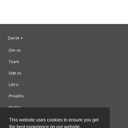
Dansk
Om os
Team
Støt os
Libro
Privatliv
Regler
Kontakt os
This website uses cookies to ensure you get
the best experience on our website.