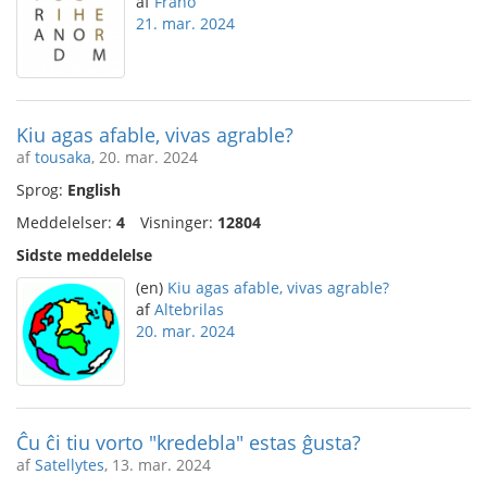
af
Frano
21. mar. 2024
Kiu agas afable, vivas agrable?
af
tousaka
, 20. mar. 2024
Sprog:
English
Meddelelser:
4
Visninger:
12804
Sidste meddelelse
(en)
Kiu agas afable, vivas agrable?
af
Altebrilas
20. mar. 2024
Ĉu ĉi tiu vorto "kredebla" estas ĝusta?
af
Satellytes
, 13. mar. 2024