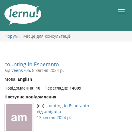
До
змісту
Мен
Форум
Місце для консультацій
counting in Esperanto
від
veens705
, 8 квітня 2024 р.
Мова:
English
Повідомлення:
10
Переглядів:
14009
Наступне повідомлення
(en)
counting in Esperanto
від
amigueo
13 квітня 2024 р.