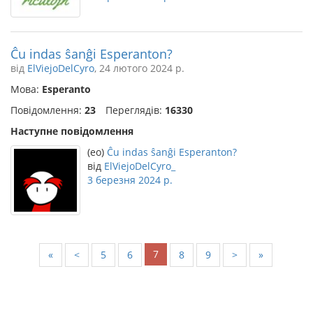
Ĉu indas ŝanĝi Esperanton?
від
ElViejoDelCyro
, 24 лютого 2024 р.
Мова:
Esperanto
Повідомлення:
23
Переглядів:
16330
Наступне повідомлення
(eo)
Ĉu indas ŝanĝi Esperanton?
від
ElViejoDelCyro_
3 березня 2024 р.
7
«
<
5
6
8
9
>
»