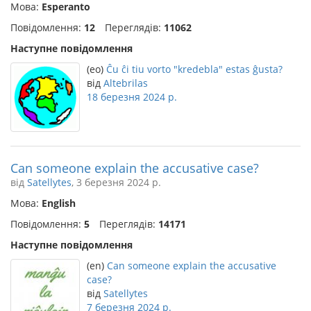
Мова:
Esperanto
Повідомлення:
12
Переглядів:
11062
Наступне повідомлення
(eo)
Ĉu ĉi tiu vorto "kredebla" estas ĝusta?
від
Altebrilas
18 березня 2024 р.
Can someone explain the accusative case?
від
Satellytes
, 3 березня 2024 р.
Мова:
English
Повідомлення:
5
Переглядів:
14171
Наступне повідомлення
(en)
Can someone explain the accusative
case?
від
Satellytes
7 березня 2024 р.