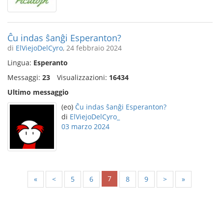
Ĉu indas ŝanĝi Esperanton?
di
ElViejoDelCyro
, 24 febbraio 2024
Lingua:
Esperanto
Messaggi:
23
Visualizzazioni:
16434
Ultimo messaggio
(eo)
Ĉu indas ŝanĝi Esperanton?
di
ElViejoDelCyro_
03 marzo 2024
7
«
<
5
6
8
9
>
»