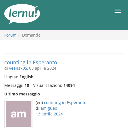
Vai
all’indice
Men
Forum
Domande
counting in Esperanto
di
veens705
, 08 aprile 2024
Lingua:
English
Messaggi:
10
Visualizzazioni:
14094
Ultimo messaggio
(en)
counting in Esperanto
di
amigueo
13 aprile 2024