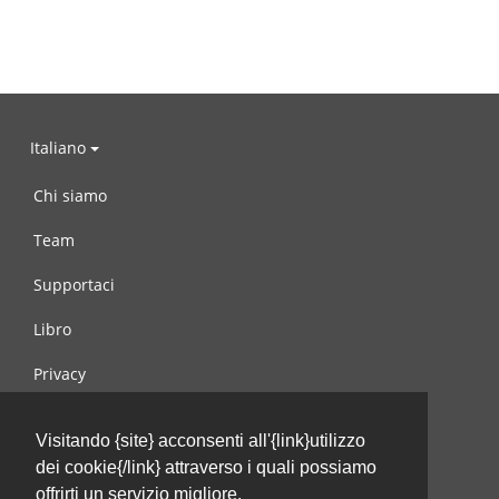
Italiano
Chi siamo
Team
Supportaci
Libro
Privacy
Condizioni d’uso
Visitando {site} acconsenti all'{link}utilizzo
Contattaci
dei cookie{/link} attraverso i quali possiamo
offrirti un servizio migliore.