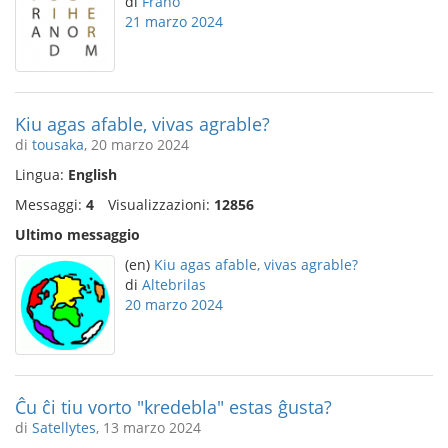
di
Frano
21 marzo 2024
Kiu agas afable, vivas agrable?
di
tousaka
, 20 marzo 2024
Lingua:
English
Messaggi:
4
Visualizzazioni:
12856
Ultimo messaggio
(en)
Kiu agas afable, vivas agrable?
di
Altebrilas
20 marzo 2024
Ĉu ĉi tiu vorto "kredebla" estas ĝusta?
di
Satellytes
, 13 marzo 2024