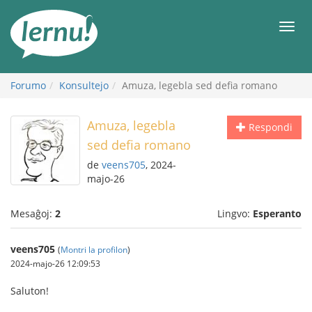
Al
la
Men
enhavo
Forumo
Konsultejo
Amuza, legebla sed defia romano
Amuza, legebla
Respondi
sed defia romano
de
veens705
, 2024-
majo-26
Mesaĝoj:
2
Lingvo:
Esperanto
veens705
(
Montri la profilon
)
2024-majo-26 12:09:53
Saluton!