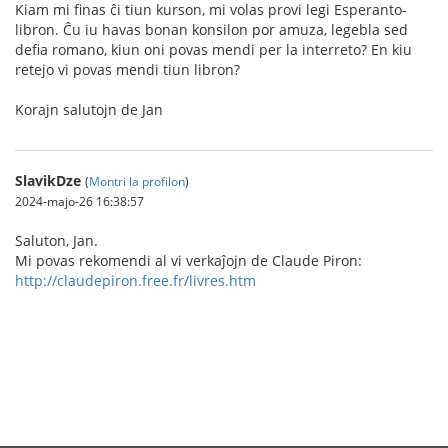
Kiam mi finas ĉi tiun kurson, mi volas provi legi Esperanto-
libron. Ĉu iu havas bonan konsilon por amuza, legebla sed
defia romano, kiun oni povas mendi per la interreto? En kiu
retejo vi povas mendi tiun libron?
Korajn salutojn de Jan
SlavikDze
(
Montri la profilon
)
2024-majo-26 16:38:57
Saluton, Jan.
Mi povas rekomendi al vi verkaĵojn de Claude Piron:
http://claudepiron.free.fr/livres.htm