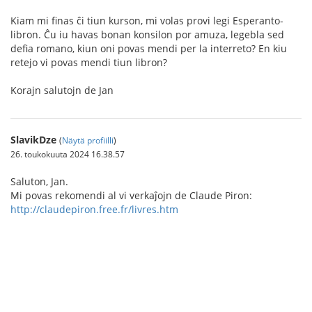
Kiam mi finas ĉi tiun kurson, mi volas provi legi Esperanto-
libron. Ĉu iu havas bonan konsilon por amuza, legebla sed
defia romano, kiun oni povas mendi per la interreto? En kiu
retejo vi povas mendi tiun libron?
Korajn salutojn de Jan
SlavikDze
(
Näytä profiilli
)
26. toukokuuta 2024 16.38.57
Saluton, Jan.
Mi povas rekomendi al vi verkaĵojn de Claude Piron:
http://claudepiron.free.fr/livres.htm