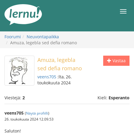
Tästä
sisältöön
Men
Foorumi
Neuvontapaikka
Amuza, legebla sed defia romano
Amuza, legebla
Vastaa
sed defia romano
veens705
:lta, 26.
toukokuuta 2024
Viestejä:
2
Kieli:
Esperanto
veens705
(
Näytä profiilli
)
26. toukokuuta 2024 12.09.53
Saluton!