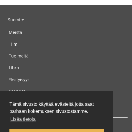
Suomi
Meistä
Tiimi
Tue meitä
Libro
Yksityisyys
Säännöt
Ota yhteyttä meihin
Tämä sivusto käyttää evästeitä jotta saat
parhaan kokemuksen sivustostamme.
Lisää tietoja