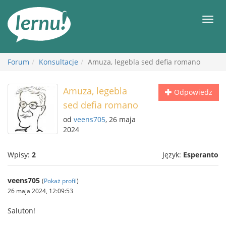
Więcej
Men
Forum
Konsultacje
Amuza, legebla sed defia romano
Amuza, legebla
Odpowiedz
sed defia romano
od
veens705
, 26 maja
2024
Wpisy:
2
Język:
Esperanto
veens705
(
Pokaż profil
)
26 maja 2024, 12:09:53
Saluton!