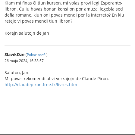
Kiam mi finas ĉi tiun kurson, mi volas provi legi Esperanto-
libron. Ĉu iu havas bonan konsilon por amuza, legebla sed
defia romano, kiun oni povas mendi per la interreto? En kiu
retejo vi povas mendi tiun libron?
Korajn salutojn de Jan
SlavikDze
(
Pokaż profil
)
26 maja 2024, 16:38:57
Saluton, Jan.
Mi povas rekomendi al vi verkaĵojn de Claude Piron:
http://claudepiron.free.fr/livres.htm