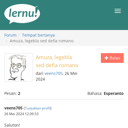
Ke
daftar
Men
isi
Forum
Tempat bertanya
Amuza, legebla sed defia romano
Amuza, legebla
Balas
sed defia romano
dari
veens705
, 26 Mei
2024
Pesan:
2
Bahasa:
Esperanto
veens705
(
Tunjukkan profil
)
26 Mei 2024 12.09.53
Saluton!