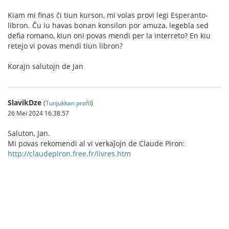
Kiam mi finas ĉi tiun kurson, mi volas provi legi Esperanto-
libron. Ĉu iu havas bonan konsilon por amuza, legebla sed
defia romano, kiun oni povas mendi per la interreto? En kiu
retejo vi povas mendi tiun libron?
Korajn salutojn de Jan
SlavikDze
(
Tunjukkan profil
)
26 Mei 2024 16.38.57
Saluton, Jan.
Mi povas rekomendi al vi verkaĵojn de Claude Piron:
http://claudepiron.free.fr/livres.htm