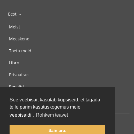
Eesti
Meist
Meeskond
Toeta meid
Libro
Privaatsus
Reeglid
Võta meiega ühendust
See veebisait kasutab küpsiseid, et tagada
teile parim kasutuskogemus meie
veebisaidil.
Rohkem teavet
Sain aru.