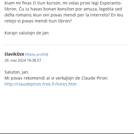
Kiam mi finas ĉi tiun kurson, mi volas provi legi Esperanto-
libron. Ĉu iu havas bonan konsilon por amuza, legebla sed
defia romano, kiun oni povas mendi per la interreto? En kiu
retejo vi povas mendi tiun libron?
Korajn salutojn de Jan
SlavikDze
(
Näita profiili
)
26. mai 2024 16:38.57
Saluton, Jan.
Mi povas rekomendi al vi verkaĵojn de Claude Piron:
http://claudepiron.free.fr/livres.htm