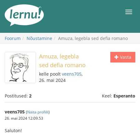
Sisu
juurde
Men
Foorum
Nõustamine
Amuza, legebla sed defia romano
Amuza, legebla
Vasta
sed defia romano
kelle poolt
veens705
,
26. mai 2024
Postitused:
2
Keel:
Esperanto
veens705
(
Näita profiili
)
26. mai 2024 12:09.53
Saluton!