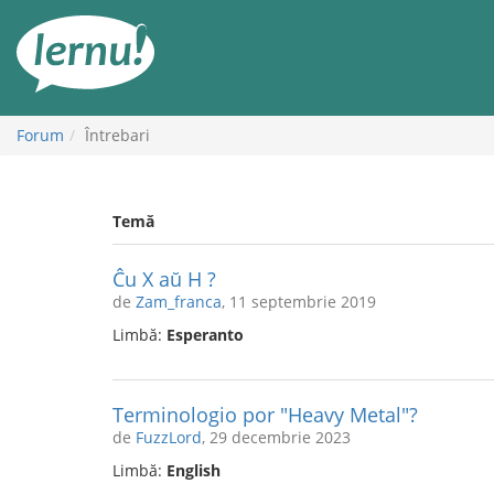
Mergi
la
conținut
Forum
Întrebari
Temă
Ĉu X aŭ H ?
de
Zam_franca
, 11 septembrie 2019
Limbă:
Esperanto
Terminologio por "Heavy Metal"?
de
FuzzLord
, 29 decembrie 2023
Limbă:
English