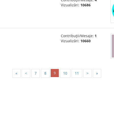
Vizualizări:
10686
Contribuții/Mesaje:
1
Vizualizări:
10660
9
«
<
7
8
10
11
>
»