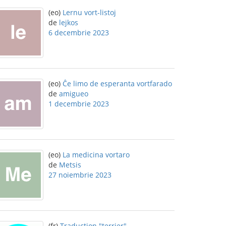
(eo)
Lernu vort-listoj
de
lejkos
6 decembrie 2023
(eo)
Ĉe limo de esperanta vortfarado
de
amigueo
1 decembrie 2023
(eo)
La medicina vortaro
de
Metsis
27 noiembrie 2023
(fr)
Traduction "terrier"