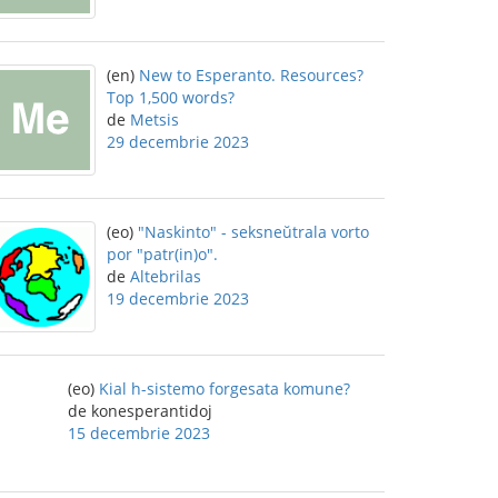
(en)
New to Esperanto. Resources?
Top 1,500 words?
de
Metsis
29 decembrie 2023
(eo)
"Naskinto" - seksneŭtrala vorto
por "patr(in)o".
de
Altebrilas
19 decembrie 2023
(eo)
Kial h-sistemo forgesata komune?
de konesperantidoj
15 decembrie 2023