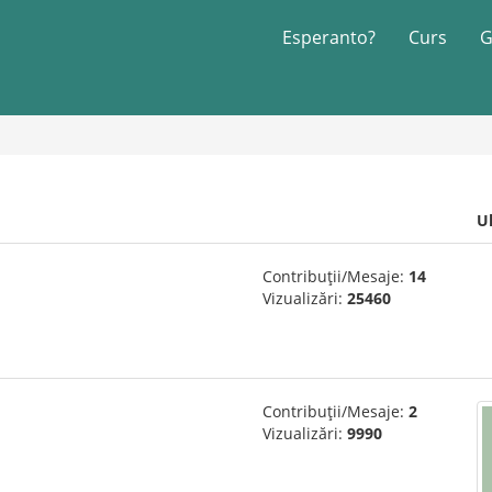
Esperanto?
Curs
G
U
Contribuții/Mesaje:
14
Vizualizări:
25460
Contribuții/Mesaje:
2
Vizualizări:
9990