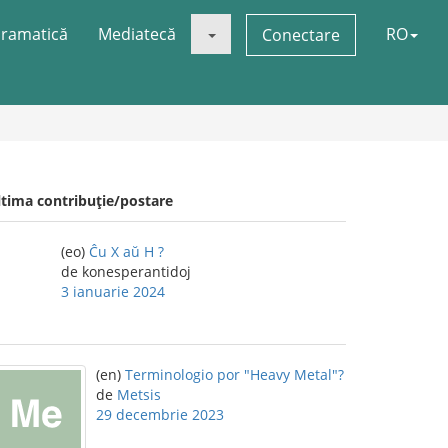
ramatică
Mediatecă
RO
Conectare
ltima contribuție/postare
(eo)
Ĉu X aŭ H ?
de konesperantidoj
3 ianuarie 2024
(en)
Terminologio por "Heavy Metal"?
de
Metsis
29 decembrie 2023