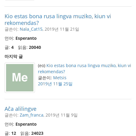
Kio estas bona rusa lingva muziko, kiun vi
rekomendas?
글쓴이:
Nala_Cat15
, 2019년 11월 21일
언어:
Esperanto
글:
4
읽음:
20040
마지막 글
(eo)
Kio estas bona rusa lingva muziko, kiun vi
rekomendas?
글쓴이:
Metsis
2019년 11월 25일
Aĉa alilingve
글쓴이:
Zam_franca
, 2019년 11월 9일
언어:
Esperanto
글:
12
읽음:
24023