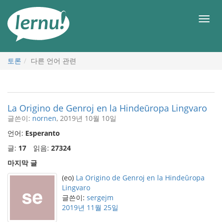
본
문
메
으
뉴
로
토론
다른 언어 관련
La Origino de Genroj en la Hindeŭropa Lingvaro
글쓴이:
nornen
, 2019년 10월 10일
언어:
Esperanto
글:
17
읽음:
27324
마지막 글
(eo)
La Origino de Genroj en la Hindeŭropa
Lingvaro
글쓴이:
sergejm
2019년 11월 25일