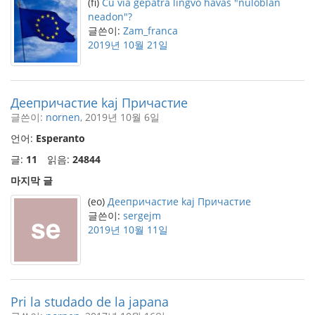
(fi)
Ĉu via gepatra lingvo havas "nuloblan
neadon"?
글쓴이:
Zam_franca
2019년 10월 21일
Деепричастие kaj Причастие
글쓴이:
nornen
, 2019년 10월 6일
언어:
Esperanto
글:
11
읽음:
24844
마지막 글
(eo)
Деепричастие kaj Причастие
글쓴이:
sergejm
2019년 10월 11일
Pri la studado de la japana