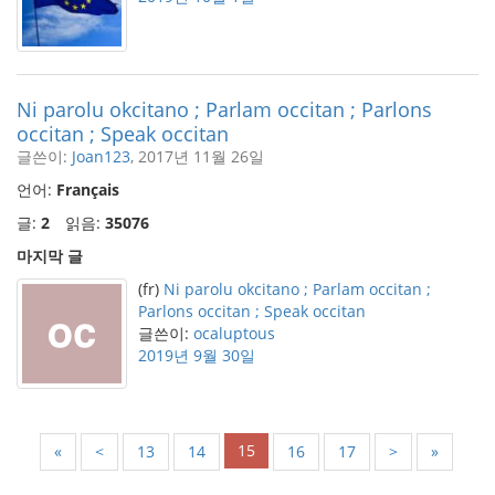
Ni parolu okcitano ; Parlam occitan ; Parlons
occitan ; Speak occitan
글쓴이:
Joan123
, 2017년 11월 26일
언어:
Français
글:
2
읽음:
35076
마지막 글
(fr)
Ni parolu okcitano ; Parlam occitan ;
Parlons occitan ; Speak occitan
글쓴이:
ocaluptous
2019년 9월 30일
15
«
<
13
14
16
17
>
»