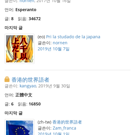
글쓴이:
nornen
, 2017년 10월 16일
언어:
Esperanto
글:
8
읽음:
34672
마지막 글
(eo)
Pri la studado de la japana
글쓴이:
nornen
2019년 10월 7일
香港的世界語者
글쓴이:
kangyao
, 2019년 9월 30일
언어:
正體中文
글:
6
읽음:
16850
마지막 글
(zh-tw)
香港的世界語者
글쓴이:
Zam_franca
2019년 10월 1일