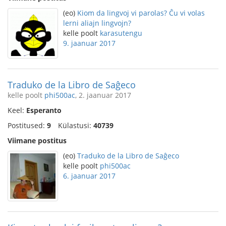
(eo)
Kiom da lingvoj vi parolas? Ĉu vi volas
lerni aliajn lingvojn?
kelle poolt
karasutengu
9. jaanuar 2017
Traduko de la Libro de Saĝeco
kelle poolt
phi500ac
, 2. jaanuar 2017
Keel:
Esperanto
Postitused:
9
Külastusi:
40739
Viimane postitus
(eo)
Traduko de la Libro de Saĝeco
kelle poolt
phi500ac
6. jaanuar 2017