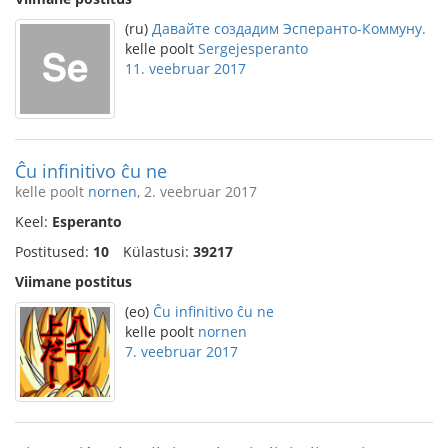
(ru)
Давайте создадим Эсперанто-Коммуну.
kelle poolt
Sergejesperanto
11. veebruar 2017
Ĉu infinitivo ĉu ne
kelle poolt
nornen
, 2. veebruar 2017
Keel:
Esperanto
Postitused:
10
Külastusi:
39217
Viimane postitus
(eo)
Ĉu infinitivo ĉu ne
kelle poolt
nornen
7. veebruar 2017