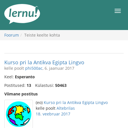
Sisu
juurde
Men
Foorum
Teiste keelte kohta
Kurso pri la Antikva Egipta Lingvo
kelle poolt
phi500ac
, 6. jaanuar 2017
Keel:
Esperanto
Postitused:
13
Külastusi:
50463
Viimane postitus
(eo)
Kurso pri la Antikva Egipta Lingvo
kelle poolt
Altebrilas
18. veebruar 2017