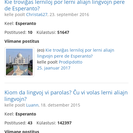
Kie troviĝas lerniloj por lerni aliajn lingvojn pere
de Esperanto?
kelle poolt
Christa627
, 23. september 2016
Keel:
Esperanto
Postitused:
10
Külastusi:
51647
Viimane postitus
(eo)
Kie troviĝas lerniloj por lerni aliajn
lingvojn pere de Esperanto?
kelle poolt
Prodipdotto
25. jaanuar 2017
Kiom da lingvoj vi parolas? Ĉu vi volas lerni aliajn
lingvojn?
kelle poolt
Luann
, 18. detsember 2015
Keel:
Esperanto
Postitused:
43
Külastusi:
142397
Viimane postitus