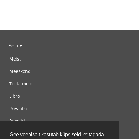
Eesti
Meist
Meeskond
Toeta meid
Libro
Privaatsus
Reeglid
Võta meiega ühendust
See veebisait kasutab küpsiseid, et tagada