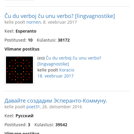
Ĉu du verboj ĉu unu verbo? [lingvagnostike]
kelle poolt
nornen
, 8. veebruar 2017
Keel:
Esperanto
Postitused:
10
Külastusi:
38172
Viimane postitus
(eo)
Ĉu du verboj ĉu unu verbo?
[lingvagnostike]
kelle poolt
Koracio
18. veebruar 2017
Давайте создадим Эсперанто-Коммуну.
kelle poolt
poet31
, 26. detsember 2016
Keel:
Русский
Postitused:
3
Külastusi:
39542
Viimane postitus