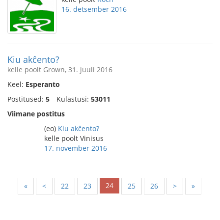
16. detsember 2016
Kiu akĉento?
kelle poolt Grown, 31. juuli 2016
Keel:
Esperanto
Postitused:
5
Külastusi:
53011
Viimane postitus
(eo)
Kiu akĉento?
kelle poolt Vinisus
17. november 2016
24
«
<
22
23
25
26
>
»