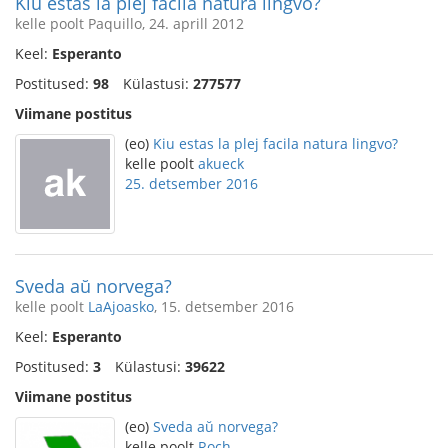
Kiu estas la plej facila natura lingvo?
kelle poolt Paquillo, 24. aprill 2012
Keel:
Esperanto
Postitused:
98
Külastusi:
277577
Viimane postitus
(eo)
Kiu estas la plej facila natura lingvo?
kelle poolt
akueck
25. detsember 2016
Sveda aŭ norvega?
kelle poolt
LaAjoasko
, 15. detsember 2016
Keel:
Esperanto
Postitused:
3
Külastusi:
39622
Viimane postitus
(eo)
Sveda aŭ norvega?
kelle poolt
Roch