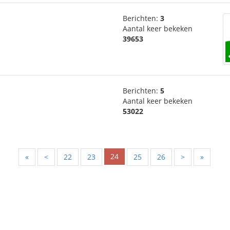
Berichten:
3
Aantal keer bekeken
39653
Berichten:
5
Aantal keer bekeken
53022
24
«
<
22
23
25
26
>
»