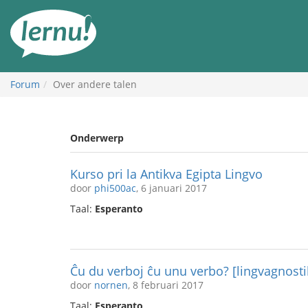
Naar
de
inhoud
Forum
Over andere talen
Onderwerp
Kurso pri la Antikva Egipta Lingvo
door
phi500ac
, 6 januari 2017
Taal:
Esperanto
Ĉu du verboj ĉu unu verbo? [lingvagnosti
door
nornen
, 8 februari 2017
Taal:
Esperanto