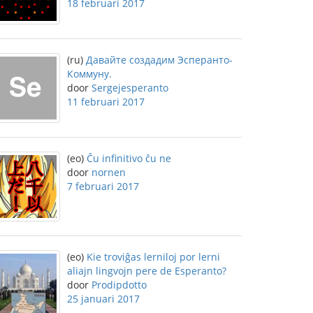
18 februari 2017
(ru)
Давайте создадим Эсперанто-
Коммуну.
door
Sergejesperanto
11 februari 2017
(eo)
Ĉu infinitivo ĉu ne
door
nornen
7 februari 2017
(eo)
Kie troviĝas lerniloj por lerni
aliajn lingvojn pere de Esperanto?
door
Prodipdotto
25 januari 2017