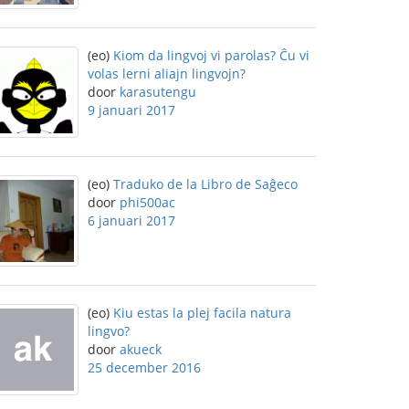
(eo)
Kiom da lingvoj vi parolas? Ĉu vi
volas lerni aliajn lingvojn?
door
karasutengu
9 januari 2017
(eo)
Traduko de la Libro de Saĝeco
door
phi500ac
6 januari 2017
(eo)
Kiu estas la plej facila natura
lingvo?
door
akueck
25 december 2016