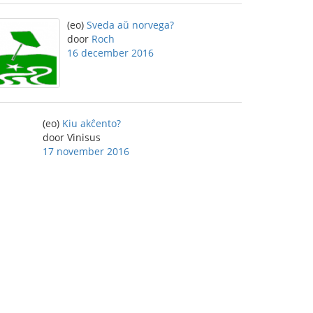
(eo)
Sveda aŭ norvega?
door
Roch
16 december 2016
(eo)
Kiu akĉento?
door Vinisus
17 november 2016