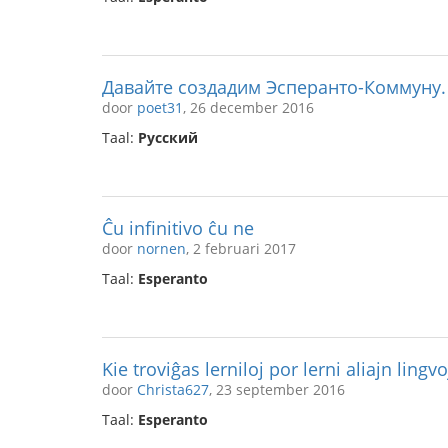
Давайте создадим Эсперанто-Коммуну.
door
poet31
, 26 december 2016
Taal:
Русский
Ĉu infinitivo ĉu ne
door
nornen
, 2 februari 2017
Taal:
Esperanto
Kie troviĝas lerniloj por lerni aliajn ling
door
Christa627
, 23 september 2016
Taal:
Esperanto