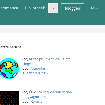
rammatica
Bibliotheek
NL
Inloggen
atste bericht
(eo)
Kurso pri la Antikva Egipta
Lingvo
door
Altebrilas
18 februari 2017
(eo)
Ĉu du verboj ĉu unu verbo?
[lingvagnostike]
door
Koracio