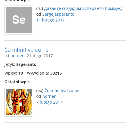
(ru)
Давайте создадим Эсперанто-Коммуну.
od
Sergejesperanto
11 lutego 2017
Ĉu infinitivo ĉu ne
od
nornen
, 2 lutego 2017
Język:
Esperanto
Wpisy:
10
Wywołania:
39215
Ostatni wpis
(eo)
Ĉu infinitivo ĉu ne
od
nornen
7 lutego 2017