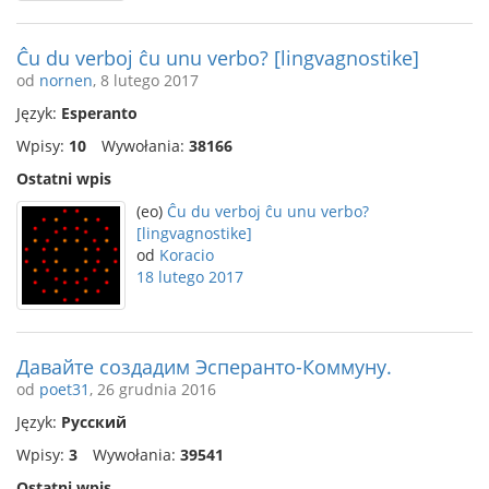
Ĉu du verboj ĉu unu verbo? [lingvagnostike]
od
nornen
, 8 lutego 2017
Język:
Esperanto
Wpisy:
10
Wywołania:
38166
Ostatni wpis
(eo)
Ĉu du verboj ĉu unu verbo?
[lingvagnostike]
od
Koracio
18 lutego 2017
Давайте создадим Эсперанто-Коммуну.
od
poet31
, 26 grudnia 2016
Język:
Русский
Wpisy:
3
Wywołania:
39541
Ostatni wpis