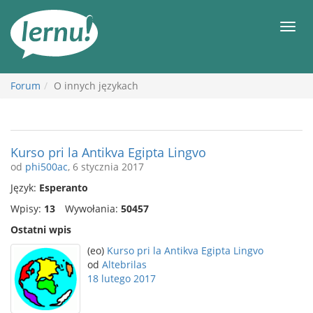
Więcej
Men
Forum
O innych językach
Kurso pri la Antikva Egipta Lingvo
od
phi500ac
, 6 stycznia 2017
Język:
Esperanto
Wpisy:
13
Wywołania:
50457
Ostatni wpis
(eo)
Kurso pri la Antikva Egipta Lingvo
od
Altebrilas
18 lutego 2017