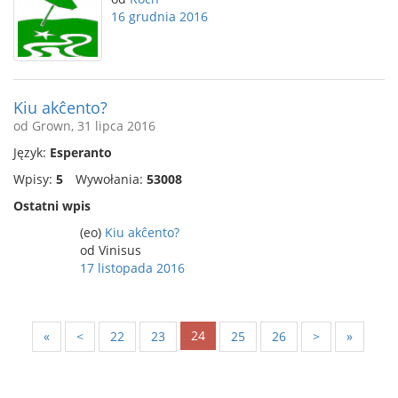
16 grudnia 2016
Kiu akĉento?
od Grown, 31 lipca 2016
Język:
Esperanto
Wpisy:
5
Wywołania:
53008
Ostatni wpis
(eo)
Kiu akĉento?
od Vinisus
17 listopada 2016
24
«
<
22
23
25
26
>
»