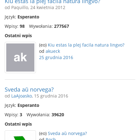
Kiu estas la plej facila natura lingvo?
od Paquillo, 24 kwietnia 2012
Język:
Esperanto
Wpisy:
98
Wywołania:
277567
Ostatni wpis
(eo)
Kiu estas la plej facila natura lingvo?
od
akueck
25 grudnia 2016
Sveda aŭ norvega?
od
LaAjoasko
, 15 grudnia 2016
Język:
Esperanto
Wpisy:
3
Wywołania:
39620
Ostatni wpis
(eo)
Sveda aŭ norvega?
od
Roch