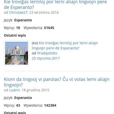
Kie troviĝas lerniloj por lerni aliajn lingvojn pere
de Esperanto?
od
Christa627
, 23 września 2016
Język:
Esperanto
Wpisy:
10
Wywołania:
51645
Ostatni wpis
(eo)
Kie troviĝas lerniloj por lerni aliajn
lingvojn pere de Esperanto?
od
Prodipdotto
25 stycznia 2017
Kiom da lingvoj vi parolas? Ĉu vi volas lerni aliajn
lingvojn?
od
Luann
, 18 grudnia 2015
Język:
Esperanto
Wpisy:
43
Wywołania:
142384
Ostatni wpis