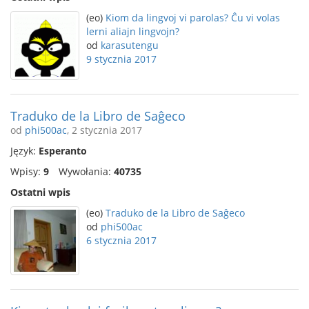
(eo)
Kiom da lingvoj vi parolas? Ĉu vi volas
lerni aliajn lingvojn?
od
karasutengu
9 stycznia 2017
Traduko de la Libro de Saĝeco
od
phi500ac
, 2 stycznia 2017
Język:
Esperanto
Wpisy:
9
Wywołania:
40735
Ostatni wpis
(eo)
Traduko de la Libro de Saĝeco
od
phi500ac
6 stycznia 2017