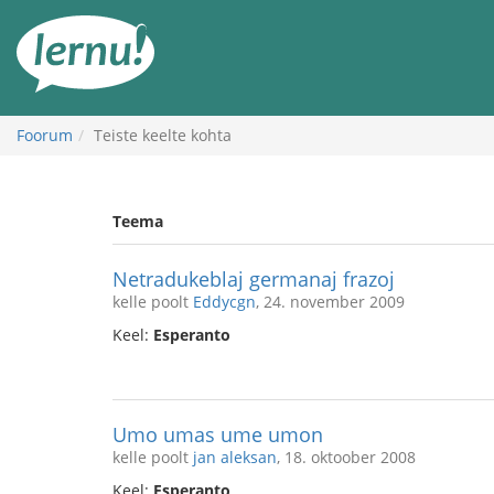
Sisu
juurde
Foorum
Teiste keelte kohta
Teema
Netradukeblaj germanaj frazoj
kelle poolt
Eddycgn
, 24. november 2009
Keel:
Esperanto
Umo umas ume umon
kelle poolt
jan aleksan
, 18. oktoober 2008
Keel:
Esperanto