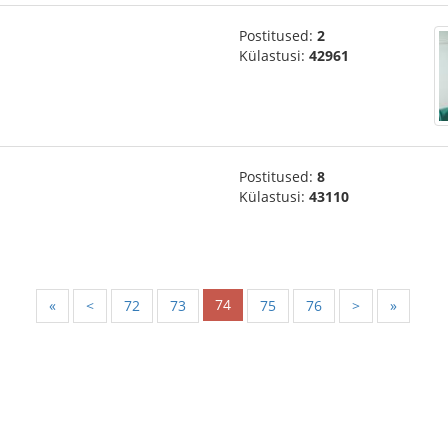
Postitused:
2
Külastusi:
42961
Postitused:
8
Külastusi:
43110
74
«
<
72
73
75
76
>
»