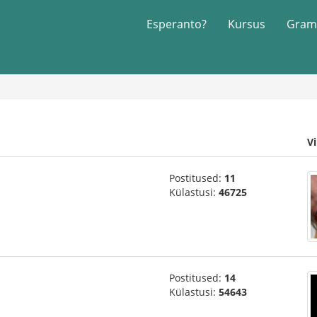
Esperanto?
Kursus
Gram
V
Postitused:
11
Külastusi:
46725
Postitused:
14
Külastusi:
54643