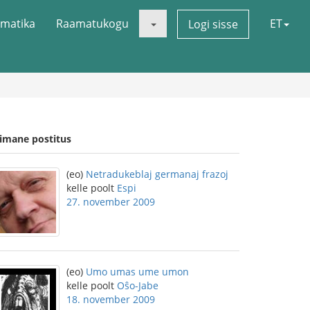
matika
Raamatukogu
ET
Logi sisse
iimane postitus
(eo)
Netradukeblaj germanaj frazoj
kelle poolt
Espi
27. november 2009
(eo)
Umo umas ume umon
kelle poolt
Oŝo-Jabe
18. november 2009