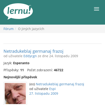
Přejít
k
Men
obsahu
Fórum
O jiných jazycích
Netradukeblaj germanaj frazoj
od uživatele
Eddycgn
ze dne 24. listopadu 2009
Jazyk:
Esperanto
Příspěvky:
11
Počet zobrazení:
46722
Nejnovější příspěvek
(eo)
Netradukeblaj germanaj frazoj
od uživatele
Espi
27. listopadu 2009