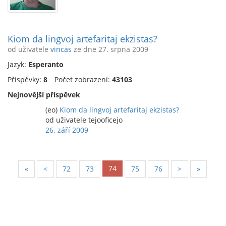
Kiom da lingvoj artefaritaj ekzistas?
od uživatele
vincas
ze dne 27. srpna 2009
Jazyk:
Esperanto
Příspěvky:
8
Počet zobrazení:
43103
Nejnovější příspěvek
(eo)
Kiom da lingvoj artefaritaj ekzistas?
od uživatele tejooficejo
26. září 2009
74
«
<
72
73
75
76
>
»