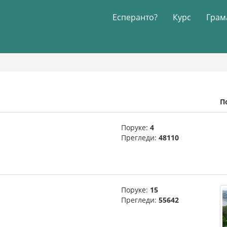
Есперанто?
Курс
Грам
П
Поруке:
4
Прегледи:
48110
Поруке:
15
Прегледи:
55642