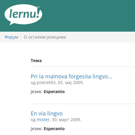
У
садржају
Форум
О осталим језицима
Тема
Pri la malnova forgesita lingvo...
од piotrek92, 05. мај 2009.
Језик:
Esperanto
En via lingvo
од
mister
, 30. март 2009.
Језик:
Esperanto