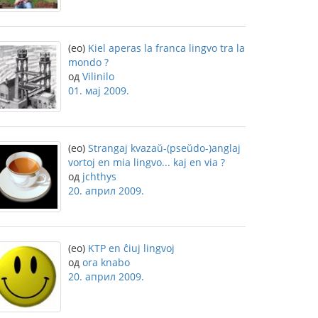
(eo)
Kiel aperas la franca lingvo tra la
mondo ?
од
Vilinilo
01. мај 2009.
(eo)
Strangaj kvazaŭ-(pseŭdo-)anglaj
vortoj en mia lingvo... kaj en via ?
од
jchthys
20. април 2009.
(eo)
KTP en ĉiuj lingvoj
од
ora knabo
20. април 2009.