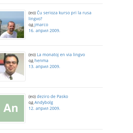
(eo)
Ĉu serioza kurso pri la rusa
lingvo?
од
jmarco
16. април 2009.
(eo)
La monatoj en via lingvo
од
henma
13. април 2009.
(eo)
deziro de Pasko
од
Andybolg
12. април 2009.