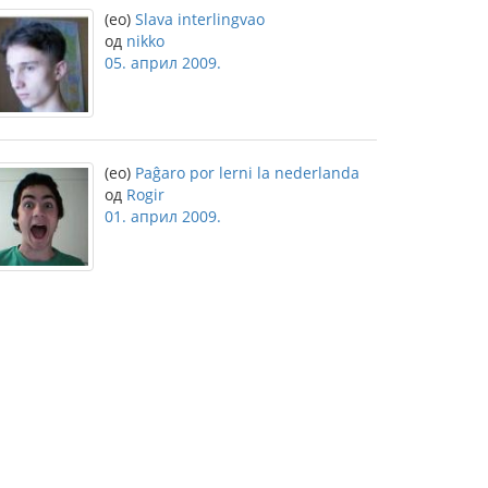
(eo)
Slava interlingvao
од
nikko
05. април 2009.
(eo)
Paĝaro por lerni la nederlanda
од
Rogir
01. април 2009.