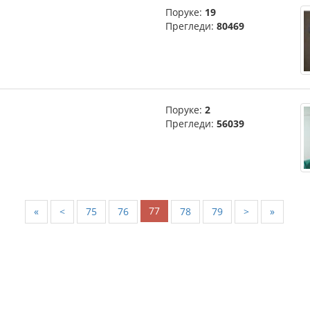
Поруке:
19
Прегледи:
80469
Поруке:
2
Прегледи:
56039
77
«
<
75
76
78
79
>
»