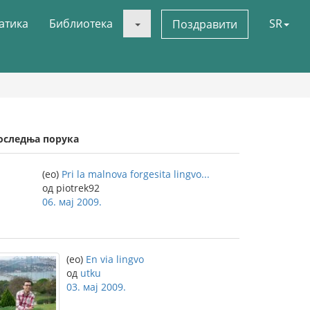
атика
Библиотека
SR
Поздравити
оследња порука
(eo)
Pri la malnova forgesita lingvo...
од piotrek92
06. мај 2009.
(eo)
En via lingvo
од
utku
03. мај 2009.