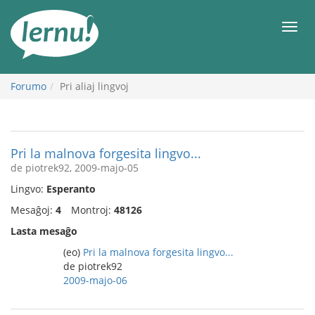
Al
la
Men
enhavo
Forumo
Pri aliaj lingvoj
Pri la malnova forgesita lingvo...
de piotrek92, 2009-majo-05
Lingvo:
Esperanto
Mesaĝoj:
4
Montroj:
48126
Lasta mesaĝo
(eo)
Pri la malnova forgesita lingvo...
de piotrek92
2009-majo-06