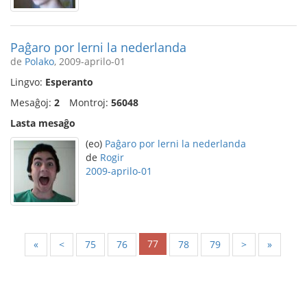
Paĝaro por lerni la nederlanda
de
Polako
, 2009-aprilo-01
Lingvo:
Esperanto
Mesaĝoj:
2
Montroj:
56048
Lasta mesaĝo
(eo)
Paĝaro por lerni la nederlanda
de
Rogir
2009-aprilo-01
77
«
<
75
76
78
79
>
»