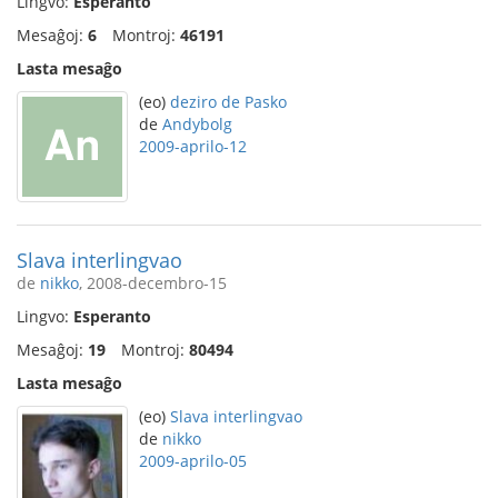
Lingvo:
Esperanto
Mesaĝoj:
6
Montroj:
46191
Lasta mesaĝo
(eo)
deziro de Pasko
de
Andybolg
2009-aprilo-12
Slava interlingvao
de
nikko
, 2008-decembro-15
Lingvo:
Esperanto
Mesaĝoj:
19
Montroj:
80494
Lasta mesaĝo
(eo)
Slava interlingvao
de
nikko
2009-aprilo-05