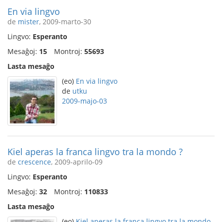
En via lingvo
de
mister
, 2009-marto-30
Lingvo:
Esperanto
Mesaĝoj:
15
Montroj:
55693
Lasta mesaĝo
(eo)
En via lingvo
de
utku
2009-majo-03
Kiel aperas la franca lingvo tra la mondo ?
de
crescence
, 2009-aprilo-09
Lingvo:
Esperanto
Mesaĝoj:
32
Montroj:
110833
Lasta mesaĝo
(eo)
Kiel aperas la franca lingvo tra la mondo