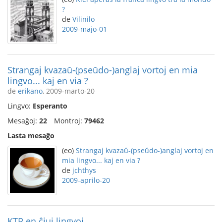
?
de
Vilinilo
2009-majo-01
Strangaj kvazaŭ-(pseŭdo-)anglaj vortoj en mia
lingvo... kaj en via ?
de
erikano
, 2009-marto-20
Lingvo:
Esperanto
Mesaĝoj:
22
Montroj:
79462
Lasta mesaĝo
(eo)
Strangaj kvazaŭ-(pseŭdo-)anglaj vortoj en
mia lingvo... kaj en via ?
de
jchthys
2009-aprilo-20
KTP en ĉiuj lingvoj