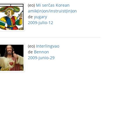
(eo)
Mi serĉas Korean
amik(in)on/instruist(in)on
de
yugary
2009-julio-12
(eo)
Interlingvao
de
Bennon
2009-junio-29