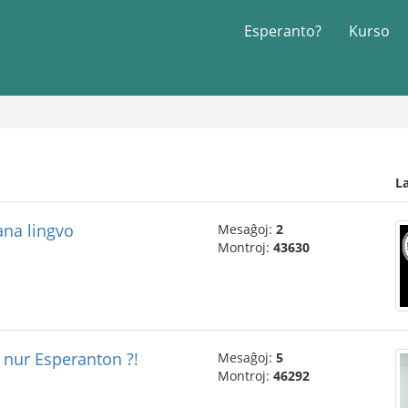
Esperanto?
Kurso
L
ana lingvo
Mesaĝoj:
2
Montroj:
43630
e nur Esperanton ?!
Mesaĝoj:
5
Montroj:
46292