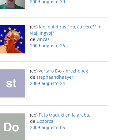
2009-aŭgusto-30
(eo)
Kiel oni diras "Ho, ĉu vere?" in
viaj lingvoj?
de
vincas
2009-aŭgusto-26
(eo)
vortaro E-o - brezhoneg
de
stephaandhaeyer
2009-aŭgusto-24
(eo)
Peto traduki en la araba.
de
Dozorca
2009-aŭgusto-05