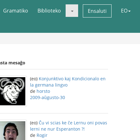
Gramatiko
Biblioteko
EO
Ensaluti
asta mesaĝo
(eo)
Konjunktivo kaj Kondicionalo en
la germana lingvo
de
horsto
2009-aŭgusto-30
(eo)
Ĉu vi scias ke ĉe Lernu oni povas
lerni ne nur Esperanton ?!
de
Rogir