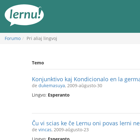
Al
la
enhavo
Forumo
Pri aliaj lingvoj
Temo
Konjunktivo kaj Kondicionalo en la germ
de
dukemasuya
, 2009-aŭgusto-30
Lingvo:
Esperanto
Ĉu vi scias ke ĉe Lernu oni povas lerni n
de
vincas
, 2009-aŭgusto-23
Lingvo:
Esperanto