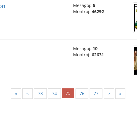
)on
Mesaĝoj:
6
Montroj:
46292
Mesaĝoj:
10
Montroj:
62631
75
«
<
73
74
76
77
>
»