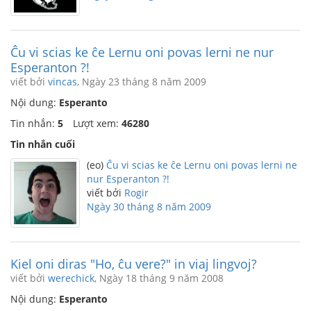
Ĉu vi scias ke ĉe Lernu oni povas lerni ne nur
Esperanton ?!
viết bởi
vincas
, Ngày 23 tháng 8 năm 2009
Nội dung:
Esperanto
Tin nhắn:
5
Lượt xem:
46280
Tin nhắn cuối
(eo)
Ĉu vi scias ke ĉe Lernu oni povas lerni ne
nur Esperanton ?!
viết bởi
Rogir
Ngày 30 tháng 8 năm 2009
Kiel oni diras "Ho, ĉu vere?" in viaj lingvoj?
viết bởi
werechick
, Ngày 18 tháng 9 năm 2008
Nội dung:
Esperanto