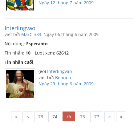
Ngày 12 tháng 7 năm 2009
Interlingvao
viết bởi
MarCin83
, Ngày 06 tháng 6 năm 2009
Nội dung:
Esperanto
Tin nhắn:
10
Lượt xem:
62612
Tin nhắn cuối
(eo)
Interlingvao
viết bởi
Bennon
Ngày 29 tháng 6 năm 2009
75
«
<
73
74
76
77
>
»