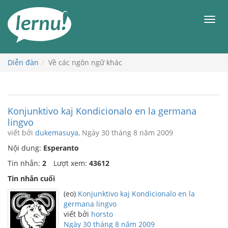
Đi
đến
Men
phần
nội
dung
Diễn đàn
Về các ngôn ngữ khác
Konjunktivo kaj Kondicionalo en la germana
lingvo
viết bởi
dukemasuya
, Ngày 30 tháng 8 năm 2009
Nội dung:
Esperanto
Tin nhắn:
2
Lượt xem:
43612
Tin nhắn cuối
(eo)
Konjunktivo kaj Kondicionalo en la
germana lingvo
viết bởi
horsto
Ngày 30 tháng 8 năm 2009