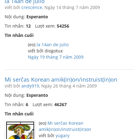
la 14an de julio
viết bởi
crescence
, Ngày 14 tháng 7 năm 2009
Nội dung:
Esperanto
Tin nhắn:
12
Lượt xem:
54256
Tin nhắn cuối
(eo)
la 14an de julio
viết bởi diogotux
Ngày 19 tháng 7 năm 2009
Mi serĉas Korean amik(in)on/instruist(in)on
viết bởi
andy919
, Ngày 26 tháng 4 năm 2009
Nội dung:
Esperanto
Tin nhắn:
6
Lượt xem:
46267
Tin nhắn cuối
(eo)
Mi serĉas Korean
amik(in)on/instruist(in)on
viết bởi
yugary