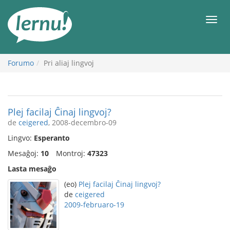
Al
la
Men
enhavo
Forumo
Pri aliaj lingvoj
Plej facilaj Ĉinaj lingvoj?
de
ceigered
, 2008-decembro-09
Lingvo:
Esperanto
Mesaĝoj:
10
Montroj:
47323
Lasta mesaĝo
(eo)
Plej facilaj Ĉinaj lingvoj?
de
ceigered
2009-februaro-19