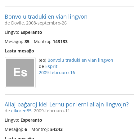
Bonvolu traduki en vian lingvon
de Dovile, 2008-septembro-26
Lingvo:
Esperanto
Mesaĝoj:
35
Montroj:
143133
Lasta mesaĝo
(eo)
Bonvolu traduki en vian lingvon
de
Esprit
2009-februaro-16
Aliaj paĝaroj kiel Lernu por lerni aliajn lingvojn?
de
eikored85
, 2009-februaro-11
Lingvo:
Esperanto
Mesaĝoj:
6
Montroj:
54243
Lasta mesaĝo