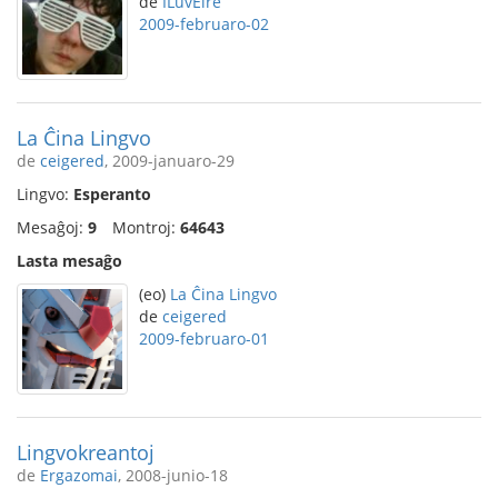
de
ILuvEire
2009-februaro-02
La Ĉina Lingvo
de
ceigered
, 2009-januaro-29
Lingvo:
Esperanto
Mesaĝoj:
9
Montroj:
64643
Lasta mesaĝo
(eo)
La Ĉina Lingvo
de
ceigered
2009-februaro-01
Lingvokreantoj
de
Ergazomai
, 2008-junio-18