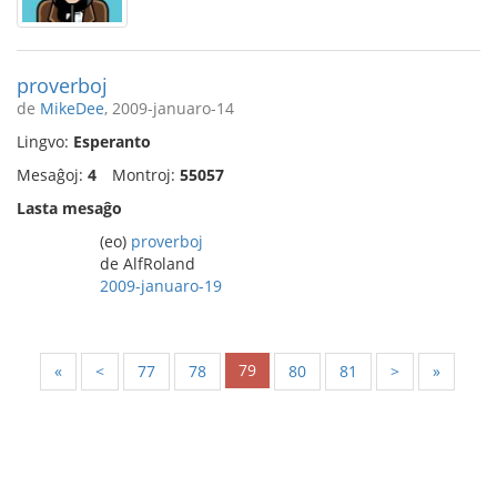
proverboj
de
MikeDee
, 2009-januaro-14
Lingvo:
Esperanto
Mesaĝoj:
4
Montroj:
55057
Lasta mesaĝo
(eo)
proverboj
de AlfRoland
2009-januaro-19
79
«
<
77
78
80
81
>
»