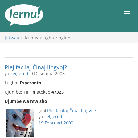
Kwa
maudhui
orod
jukwaa
Kuhusu lugha zingine
Plej facilaj Ĉinaj lingvoj?
ya
ceigered
, 9 Desemba 2008
Lugha:
Esperanto
Ujumbe:
10
matokeo
47323
Ujumbe wa mwisho
(eo)
Plej facilaj Ĉinaj lingvoj?
ya
ceigered
19 Februari 2009