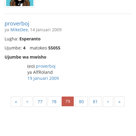
proverboj
ya
MikeDee
, 14 Januari 2009
Lugha:
Esperanto
Ujumbe:
4
matokeo
55055
Ujumbe wa mwisho
(eo)
proverboj
ya AlfRoland
19 Januari 2009
79
«
<
77
78
80
81
>
»