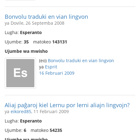
Bonvolu traduki en vian lingvon
ya Dovile, 26 Septemba 2008
Lugha:
Esperanto
Ujumbe:
35
matokeo
143131
Ujumbe wa mwisho
(eo)
Bonvolu traduki en vian lingvon
ya
Esprit
16 Februari 2009
Aliaj paĝaroj kiel Lernu por lerni aliajn lingvojn?
ya
eikored85
, 11 Februari 2009
Lugha:
Esperanto
Ujumbe:
6
matokeo
54235
Ujumbe wa mwisho