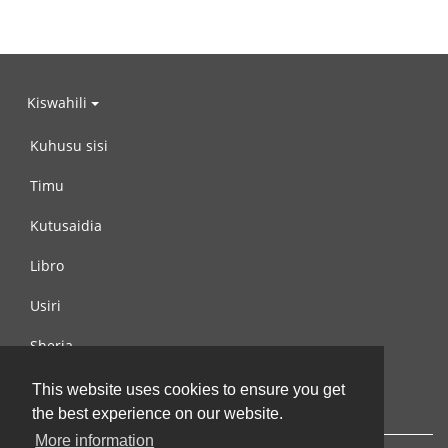
Kiswahili
Kuhusu sisi
Timu
Kutusaidia
Libro
Usiri
Sheria
Wasiliana na si
This website uses cookies to ensure you get
the best experience on our website.
More information