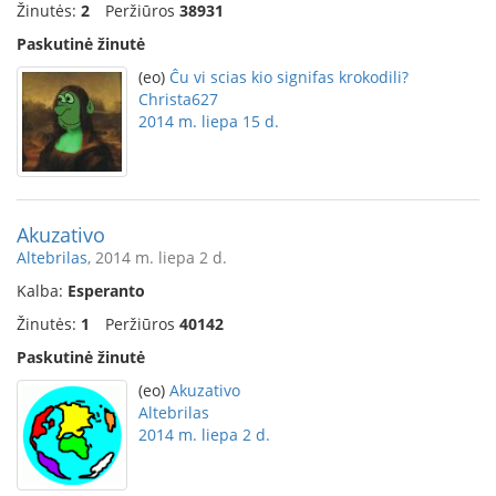
Žinutės:
2
Peržiūros
38931
Paskutinė žinutė
(eo)
Ĉu vi scias kio signifas krokodili?
Christa627
2014 m. liepa 15 d.
Akuzativo
Altebrilas
, 2014 m. liepa 2 d.
Kalba:
Esperanto
Žinutės:
1
Peržiūros
40142
Paskutinė žinutė
(eo)
Akuzativo
Altebrilas
2014 m. liepa 2 d.