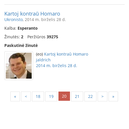
Kartoj kontraŭ Homaro
Ukronisto
, 2014 m. birželis 28 d.
Kalba:
Esperanto
Žinutės:
2
Peržiūros
39275
Paskutinė žinutė
(eo)
Kartoj kontraŭ Homaro
jaldrich
2014 m. birželis 28 d.
20
«
<
18
19
21
22
>
»