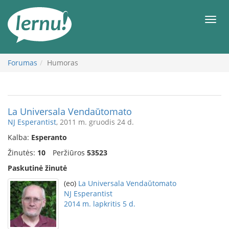
Į
turinį
Meni
Forumas
Humoras
La Universala Vendaŭtomato
NJ Esperantist
, 2011 m. gruodis 24 d.
Kalba:
Esperanto
Žinutės:
10
Peržiūros
53523
Paskutinė žinutė
(eo)
La Universala Vendaŭtomato
NJ Esperantist
2014 m. lapkritis 5 d.