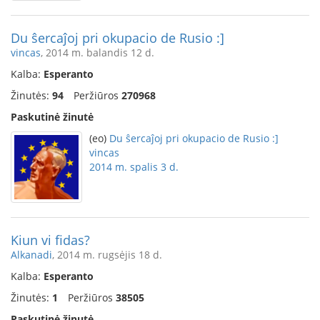
Du ŝercaĵoj pri okupacio de Rusio :]
vincas
, 2014 m. balandis 12 d.
Kalba:
Esperanto
Žinutės:
94
Peržiūros
270968
Paskutinė žinutė
(eo)
Du ŝercaĵoj pri okupacio de Rusio :]
vincas
2014 m. spalis 3 d.
Kiun vi fidas?
Alkanadi
, 2014 m. rugsėjis 18 d.
Kalba:
Esperanto
Žinutės:
1
Peržiūros
38505
Paskutinė žinutė