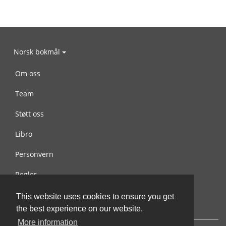
Norsk bokmål
Om oss
Team
Støtt oss
Libro
Personvern
Regler
Kontakt oss
This website uses cookies to ensure you get
the best experience on our website.
More information