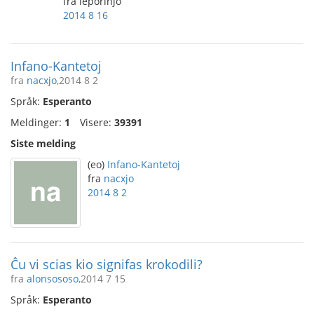
fra leporinjo
2014 8 16
Infano-Kantetoj
fra
nacxjo
,2014 8 2
Språk:
Esperanto
Meldinger:
1
Visere:
39391
Siste melding
(eo)
Infano-Kantetoj
fra
nacxjo
2014 8 2
Ĉu vi scias kio signifas krokodili?
fra
alonsososo
,2014 7 15
Språk:
Esperanto