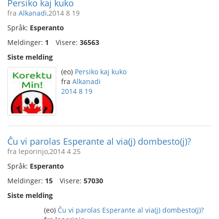
Persiko kaj kuko
fra
Alkanadi
,2014 8 19
Språk:
Esperanto
Meldinger:
1
Visere:
36563
Siste melding
(eo)
Persiko kaj kuko
fra
Alkanadi
2014 8 19
Ĉu vi parolas Esperante al via(j) dombesto(j)?
fra leporinjo,2014 4 25
Språk:
Esperanto
Meldinger:
15
Visere:
57030
Siste melding
(eo)
Ĉu vi parolas Esperante al via(j) dombesto(j)?