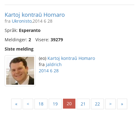
Kartoj kontraŭ Homaro
fra
Ukronisto
,2014 6 28
Språk:
Esperanto
Meldinger:
2
Visere:
39279
Siste melding
(eo)
Kartoj kontraŭ Homaro
fra
jaldrich
2014 6 28
20
«
<
18
19
21
22
>
»