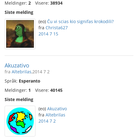
Meldinger:
2
Visere:
38934
Siste melding
(eo)
Ĉu vi scias kio signifas krokodili?
fra
Christa627
2014 7 15
Akuzativo
fra
Altebrilas
,2014 7 2
Språk:
Esperanto
Meldinger:
1
Visere:
40145
Siste melding
(eo)
Akuzativo
fra
Altebrilas
2014 7 2