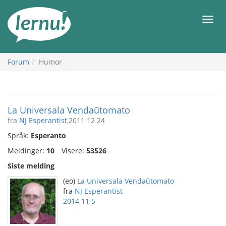
Til
innholdet
Meny
Forum
Humor
La Universala Vendaŭtomato
fra
NJ Esperantist
,2011 12 24
Språk:
Esperanto
Meldinger:
10
Visere:
53526
Siste melding
(eo)
La Universala Vendaŭtomato
fra
NJ Esperantist
2014 11 5