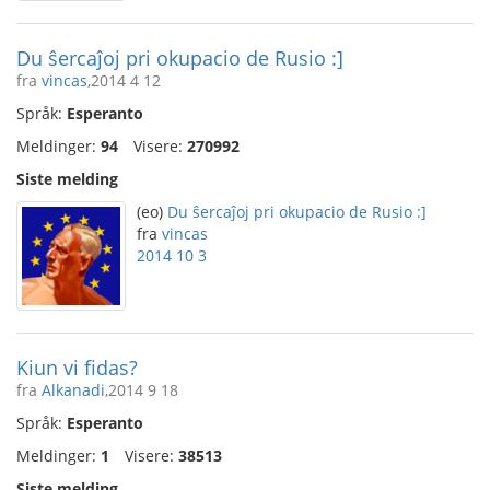
Du ŝercaĵoj pri okupacio de Rusio :]
fra
vincas
,2014 4 12
Språk:
Esperanto
Meldinger:
94
Visere:
270992
Siste melding
(eo)
Du ŝercaĵoj pri okupacio de Rusio :]
fra
vincas
2014 10 3
Kiun vi fidas?
fra
Alkanadi
,2014 9 18
Språk:
Esperanto
Meldinger:
1
Visere:
38513
Siste melding