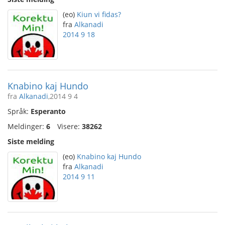
(eo)
Kiun vi fidas?
fra
Alkanadi
2014 9 18
Knabino kaj Hundo
fra
Alkanadi
,2014 9 4
Språk:
Esperanto
Meldinger:
6
Visere:
38262
Siste melding
(eo)
Knabino kaj Hundo
fra
Alkanadi
2014 9 11