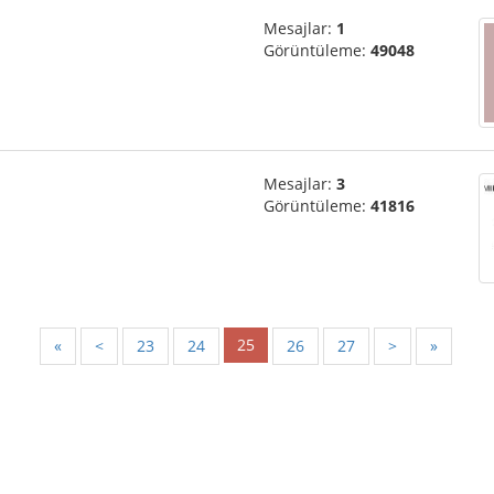
Mesajlar:
1
Görüntüleme:
49048
Mesajlar:
3
Görüntüleme:
41816
25
«
<
23
24
26
27
>
»