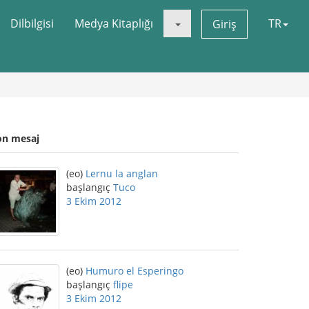
Dilbilgisi
Medya Kitaplığı
TR
Giriş
on mesaj
(eo)
Lernu la anglan
başlangıç
Tuco
3 Ekim 2012
(eo)
Humuro el Esperingo
başlangıç
flipe
3 Ekim 2012