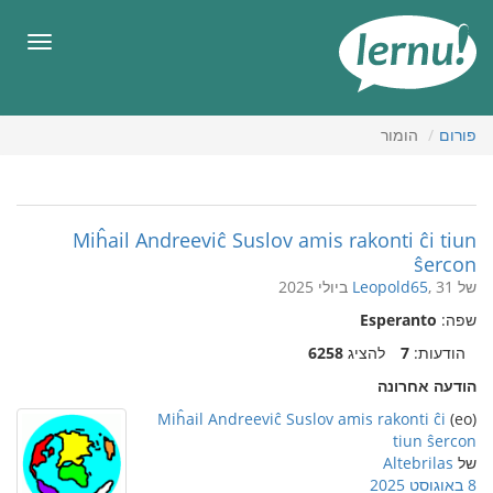
תוכן
עניינים
תפריט
פורום
הומור
Miĥail Andreeviĉ Suslov amis rakonti ĉi tiun
ŝercon
של
, 31 ביולי 2025
Leopold65
שפה:
Esperanto
הודעות:
7
להציג
6258
הודעה אחרונה
Miĥail Andreeviĉ Suslov amis rakonti ĉi
(eo)
tiun ŝercon
של
Altebrilas
8 באוגוסט 2025