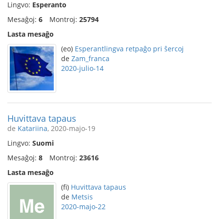
Lingvo:
Esperanto
Mesaĝoj:
6
Montroj:
25794
Lasta mesaĝo
(eo)
Esperantlingva retpaĝo pri ŝercoj
de
Zam_franca
2020-julio-14
Huvittava tapaus
de
Katariina
, 2020-majo-19
Lingvo:
Suomi
Mesaĝoj:
8
Montroj:
23616
Lasta mesaĝo
(fi)
Huvittava tapaus
de
Metsis
2020-majo-22