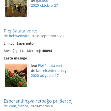
de
gasbou
2020-oktobro-27
Plej ŝatata vorto
de
bobwedwick
, 2018-septembro-23
Lingvo:
Esperanto
Mesaĝoj:
14
Montroj:
40094
Lasta mesaĝo
(eo)
Plej ŝatata vorto
de
kvarelcentenorvega
2020-aŭgusto-17
Esperantlingva retpaĝo pri ŝercoj
de
Zam_franca
, 2020-marto-16