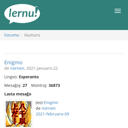
Al
la
Men
enhavo
Forumo
Humuro
Enigmo
de
nornen
, 2021-januaro-22
Lingvo:
Esperanto
Mesaĝoj:
27
Montroj:
36873
Lasta mesaĝo
(eo)
Enigmo
de
nornen
2021-februaro-09