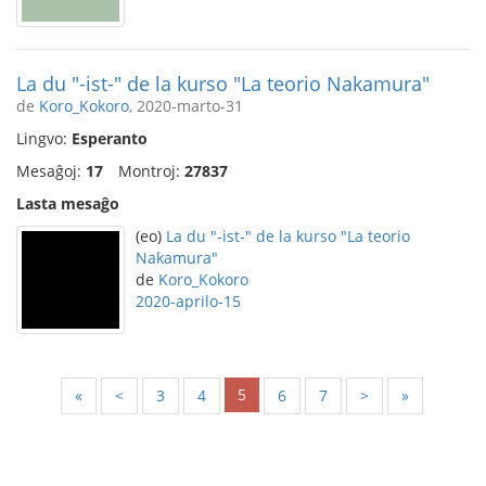
La du "-ist-" de la kurso "La teorio Nakamura"
de
Koro_Kokoro
, 2020-marto-31
Lingvo:
Esperanto
Mesaĝoj:
17
Montroj:
27837
Lasta mesaĝo
(eo)
La du "-ist-" de la kurso "La teorio
Nakamura"
de
Koro_Kokoro
2020-aprilo-15
5
«
<
3
4
6
7
>
»