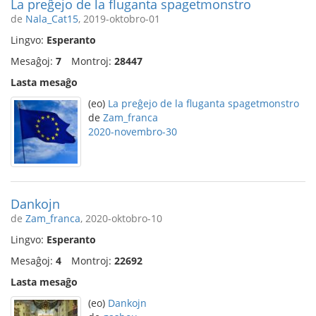
La preĝejo de la fluganta spagetmonstro
de
Nala_Cat15
, 2019-oktobro-01
Lingvo:
Esperanto
Mesaĝoj:
7
Montroj:
28447
Lasta mesaĝo
(eo)
La preĝejo de la fluganta spagetmonstro
de
Zam_franca
2020-novembro-30
Dankojn
de
Zam_franca
, 2020-oktobro-10
Lingvo:
Esperanto
Mesaĝoj:
4
Montroj:
22692
Lasta mesaĝo
(eo)
Dankojn