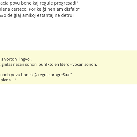
rnacia povu bone kaj regule progresadi"
plena certeco. Por ke ĝi neniam disfalo"
a#o de ĝiaj amikoj estantaj ne detrui"
nis vorton 'lingvo'.
signifas nazan sonon, puntkto en litero - voĉan sonon.
ternacia povu bone k@ regule progre$a#i"
plena ..."