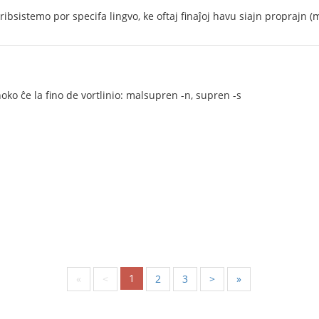
ibsistemo por specifa lingvo, ke oftaj finaĵoj havu siajn proprajn (
hoko ĉe la fino de vortlinio: malsupren -n, supren -s
1
«
<
2
3
>
»