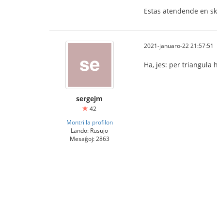
Estas atendende en skr
2021-januaro-22 21:57:51
Ha, jes: per triangula 
sergejm
42
Montri la profilon
Lando: Rusujo
Mesaĝoj: 2863