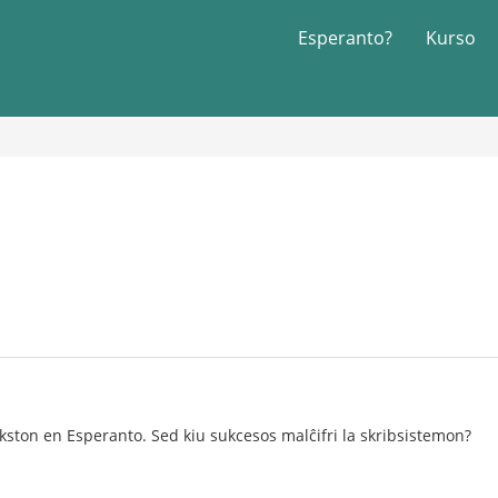
Esperanto?
Kurso
ston en Esperanto. Sed kiu sukcesos malĉifri la skribsistemon?