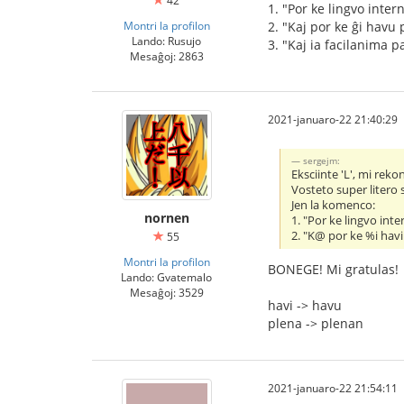
42
1. "Por ke lingvo inte
Montri la profilon
2. "Kaj por ke ĝi havu 
Lando: Rusujo
3. "Kaj ia facilanima p
Mesaĝoj: 2863
2021-januaro-22 21:40:29
sergejm:
Eksciinte 'L', mi reko
Vosteto super litero 
Jen la komenco:
nornen
1. "Por ke lingvo in
2. "K@ por ke %i havi 
55
Montri la profilon
BONEGE! Mi gratulas!
Lando: Gvatemalo
Mesaĝoj: 3529
havi -> havu
plena -> plenan
2021-januaro-22 21:54:11