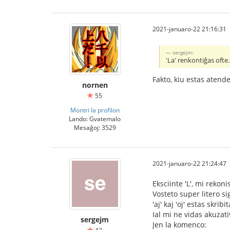
2021-januaro-22 21:16:31
sergejm:
'La' renkontiĝas ofte.
Fakto, kiu estas atend
nornen
55
Montri la profilon
Lando: Gvatemalo
Mesaĝoj: 3529
2021-januaro-22 21:24:47
Eksciinte 'L', mi rekoni
Vosteto super litero s
'aj' kaj 'oj' estas skrib
Ial mi ne vidas akuzati
sergejm
Jen la komenco: