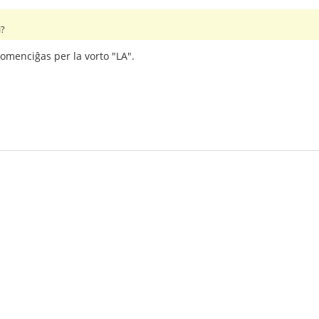
i?
komenciĝas per la vorto "LA".