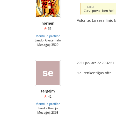
Caliu:
Ĉu vi povas iom help
Volonte. La sesa linio 
nornen
55
Montri la profilon
Lando: Gvatemalo
Mesaĝoj: 3529
2021-januaro-22 20:32:31
'La' renkontiĝas ofte.
sergejm
42
Montri la profilon
Lando: Rusujo
Mesaĝoj: 2863