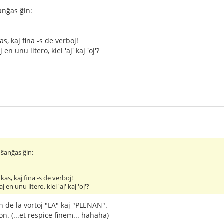
anĝas ĝin:
, kaj fina -s de verboj!
 en unu litero, kiel 'aj' kaj 'oj'?
ŝanĝas ĝin:
as, kaj fina -s de verboj!
j en unu litero, kiel 'aj' kaj 'oj'?
n de la vortoj "LA" kaj "PLENAN".
on. (...et respice finem... hahaha)