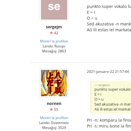
punkto super vokalo ŝ
E > i
O > u
Sed akuzativa -n mankas
sergejm
Aŭ ili estas iel markataj
42
Montri la profilon
Lando: Rusujo
Mesaĝoj: 2863
2021-januaro-22 21:57:44
sergejm:
punkto super vokalo 
E > i
O > u
nornen
Sed akuzativa -n mank
Aŭ ili estas iel markata
55
Montri la profilon
Pri -n: komparu la fino
Lando: Gvatemalo
Pri -s: miru bone la fin
Mesaĝoj: 3529