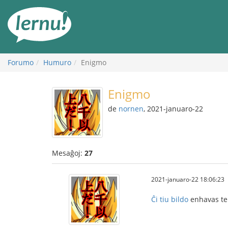
Al
la
enhavo
Forumo
Humuro
Enigmo
Enigmo
de
nornen
, 2021-januaro-22
Mesaĝoj:
27
2021-januaro-22 18:06:23
Ĉi tiu bildo
enhavas tek