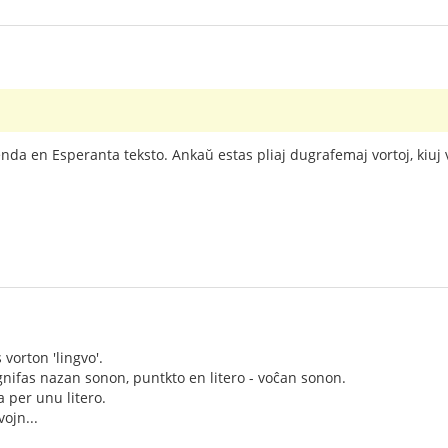
enda en Esperanta teksto. Ankaŭ estas pliaj dugrafemaj vortoj, kiuj v
s vorton 'lingvo'.
ignifas nazan sonon, puntkto en litero - voĉan sonon.
ita per unu litero.
vojn...