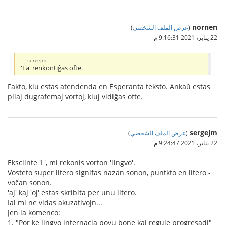
nornen
(
عرض الملف الشخصي
)
22 يناير، 2021 9:16:31 م
sergejm:
'La' renkontiĝas ofte.
Fakto, kiu estas atendenda en Esperanta teksto. Ankaŭ estas
pliaj dugrafemaj vortoj, kiuj vidiĝas ofte.
sergejm
(
عرض الملف الشخصي
)
22 يناير، 2021 9:24:47 م
Eksciinte 'L', mi rekonis vorton 'lingvo'.
Vosteto super litero signifas nazan sonon, puntkto en litero -
voĉan sonon.
'aj' kaj 'oj' estas skribita per unu litero.
Ial mi ne vidas akuzativojn...
Jen la komenco:
1. "Por ke lingvo internacia povu bone kaj regule progresadi"