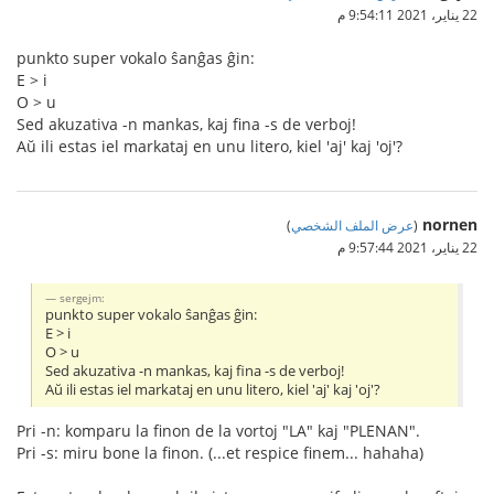
22 يناير، 2021 9:54:11 م
punkto super vokalo ŝanĝas ĝin:
E > i
O > u
Sed akuzativa -n mankas, kaj fina -s de verboj!
Aŭ ili estas iel markataj en unu litero, kiel 'aj' kaj 'oj'?
nornen
(
عرض الملف الشخصي
)
22 يناير، 2021 9:57:44 م
sergejm:
punkto super vokalo ŝanĝas ĝin:
E > i
O > u
Sed akuzativa -n mankas, kaj fina -s de verboj!
Aŭ ili estas iel markataj en unu litero, kiel 'aj' kaj 'oj'?
Pri -n: komparu la finon de la vortoj "LA" kaj "PLENAN".
Pri -s: miru bone la finon. (...et respice finem... hahaha)