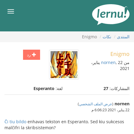
لى
لمحتويات
قائمة
طعام
المنتدى
نكات
Enigmo
Enigmo
رد
من
nornen
, 22 يناير،
2021
المشاركات:
27
لغة:
Esperanto
nornen
(
عرض الملف الشخصي
)
22 يناير، 2021 6:06:23 م
Ĉi tiu bildo
enhavas tekston en Esperanto. Sed kiu sukcesos
malĉifri la skribsistemon?