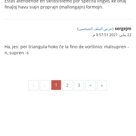
Estas atendende en skribsistemo por specifa lingvo, ke oftaj
finaĵoj havu siajn proprajn (mallongajn) formojn.
sergejm
(
عرض الملف الشخصي
)
22 يناير، 2021 9:57:51 م
Ha, jes: per triangula hoko ĉe la fino de vortlinio: malsupren -
n, supren -s
1
«
<
2
3
>
»