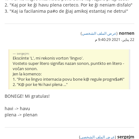
2. "Kaj por ke ĝi havu plena certeco. Por ke ĝi neniam disfalo"
3. "Kaj ia facilanima pa#o de ĝiaj amikoj estantaj ne detrui"
nornen
(
عرض الملف الشخصي
)
22 يناير، 2021 9:40:29 م
sergejm:
Eksciinte 'L', mi rekonis vorton 'lingvo'.
Vosteto super litero signifas nazan sonon, puntkto en litero -
voĉan sonon.
Jen la komenco:
1. "Por ke lingvo internacia povu bone k@ regule progre$a#i"
2. "K@ por ke %i havi plena ..."
BONEGE! Mi gratulas!
havi -> havu
plena -> plenan
sergejm
(
عرض الملف الشخصي
)