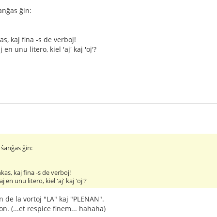
anĝas ĝin:
, kaj fina -s de verboj!
 en unu litero, kiel 'aj' kaj 'oj'?
ŝanĝas ĝin:
as, kaj fina -s de verboj!
j en unu litero, kiel 'aj' kaj 'oj'?
n de la vortoj "LA" kaj "PLENAN".
on. (...et respice finem... hahaha)