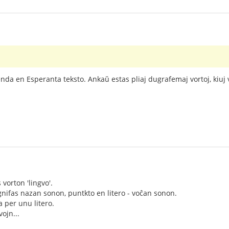
enda en Esperanta teksto. Ankaŭ estas pliaj dugrafemaj vortoj, kiuj v
s vorton 'lingvo'.
ignifas nazan sonon, puntkto en litero - voĉan sonon.
ita per unu litero.
vojn...