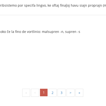
ibsistemo por specifa lingvo, ke oftaj finaĵoj havu siajn proprajn (
hoko ĉe la fino de vortlinio: malsupren -n, supren -s
1
«
<
2
3
>
»