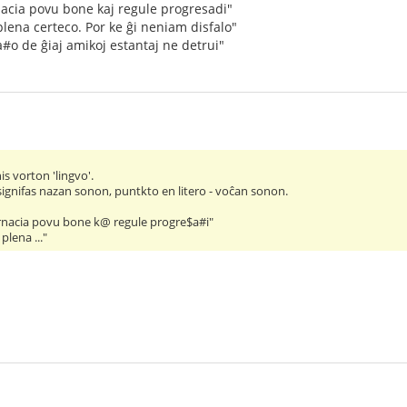
rnacia povu bone kaj regule progresadi"
plena certeco. Por ke ĝi neniam disfalo"
a#o de ĝiaj amikoj estantaj ne detrui"
nis vorton 'lingvo'.
signifas nazan sonon, puntkto en litero - voĉan sonon.
ternacia povu bone k@ regule progre$a#i"
plena ..."