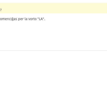
i?
komenciĝas per la vorto "LA".