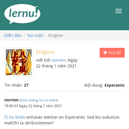
Đi
đến
Men
phần
nội
dung
Diễn đàn
Vui cười
Enigmo
Enigmo
Trả lời
viết bởi
nornen
, Ngày
22 tháng 1 năm 2021
Tin nhắn:
27
Nội dung:
Esperanto
nornen
(
Xem thông tin cá nhân
)
18:06:23 Ngày 22 tháng 1 năm 2021
Ĉi tiu bildo
enhavas tekston en Esperanto. Sed kiu sukcesos
malĉifri la skribsistemon?