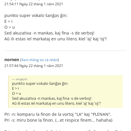
21:54:11 Ngày 22 tháng 1 năm 2021
punkto super vokalo ŝanĝas ĝin:
E > i
O > u
Sed akuzativa -n mankas, kaj fina -s de verboj!
Aŭ ili estas iel markataj en unu litero, kiel 'aj' kaj 'oj'?
nornen
(
Xem thông tin cá nhân
)
21:57:44 Ngày 22 tháng 1 năm 2021
sergejm:
punkto super vokalo ŝanĝas ĝin:
E > i
O > u
Sed akuzativa -n mankas, kaj fina -s de verboj!
Aŭ ili estas iel markataj en unu litero, kiel 'aj' kaj 'oj'?
Pri -n: komparu la finon de la vortoj "LA" kaj "PLENAN".
Pri -s: miru bone la finon. (...et respice finem... hahaha)