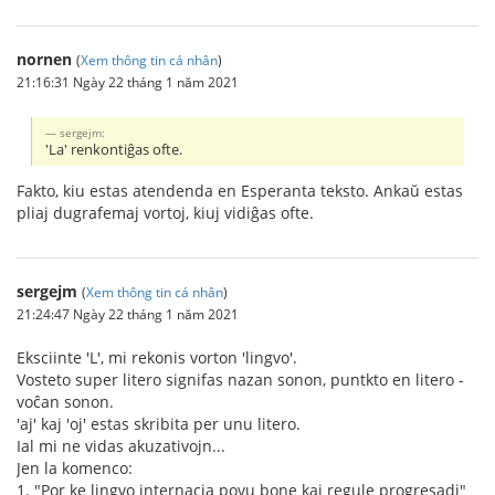
nornen
(
Xem thông tin cá nhân
)
21:16:31 Ngày 22 tháng 1 năm 2021
sergejm:
'La' renkontiĝas ofte.
Fakto, kiu estas atendenda en Esperanta teksto. Ankaŭ estas
pliaj dugrafemaj vortoj, kiuj vidiĝas ofte.
sergejm
(
Xem thông tin cá nhân
)
21:24:47 Ngày 22 tháng 1 năm 2021
Eksciinte 'L', mi rekonis vorton 'lingvo'.
Vosteto super litero signifas nazan sonon, puntkto en litero -
voĉan sonon.
'aj' kaj 'oj' estas skribita per unu litero.
Ial mi ne vidas akuzativojn...
Jen la komenco:
1. "Por ke lingvo internacia povu bone kaj regule progresadi"