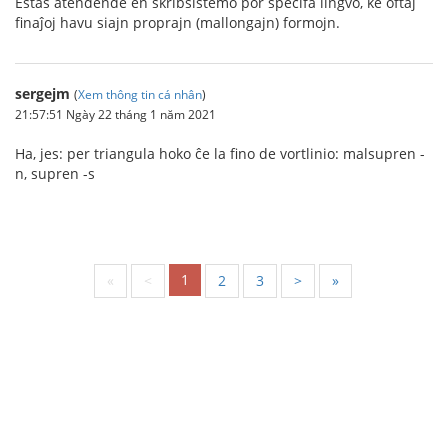
Estas atendende en skribsistemo por specifa lingvo, ke oftaj
finaĵoj havu siajn proprajn (mallongajn) formojn.
sergejm
(
Xem thông tin cá nhân
)
21:57:51 Ngày 22 tháng 1 năm 2021
Ha, jes: per triangula hoko ĉe la fino de vortlinio: malsupren -
n, supren -s
1
«
<
2
3
>
»