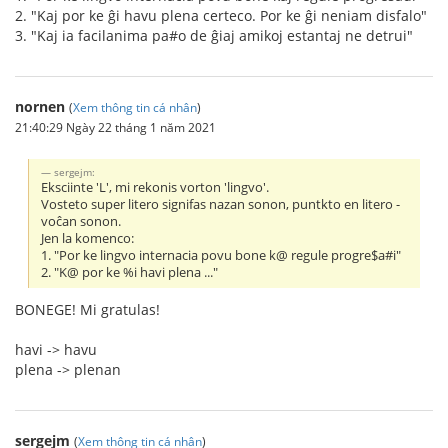
2. "Kaj por ke ĝi havu plena certeco. Por ke ĝi neniam disfalo"
3. "Kaj ia facilanima pa#o de ĝiaj amikoj estantaj ne detrui"
nornen
(
Xem thông tin cá nhân
)
21:40:29 Ngày 22 tháng 1 năm 2021
sergejm:
Eksciinte 'L', mi rekonis vorton 'lingvo'.
Vosteto super litero signifas nazan sonon, puntkto en litero -
voĉan sonon.
Jen la komenco:
1. "Por ke lingvo internacia povu bone k@ regule progre$a#i"
2. "K@ por ke %i havi plena ..."
BONEGE! Mi gratulas!
havi -> havu
plena -> plenan
sergejm
(
Xem thông tin cá nhân
)