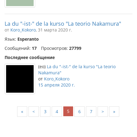
La du "-ist-" de la kurso "La teorio Nakamura"
от
Koro_Kokoro
, 31 марта 2020 г.
Язык:
Esperanto
Сообщений:
17
Просмотров:
27799
Последнее сообщение
(eo)
La du "-ist-" de la kurso "La teorio
Nakamura"
от
Koro_Kokoro
15 апреля 2020 г.
5
«
<
3
4
6
7
>
»