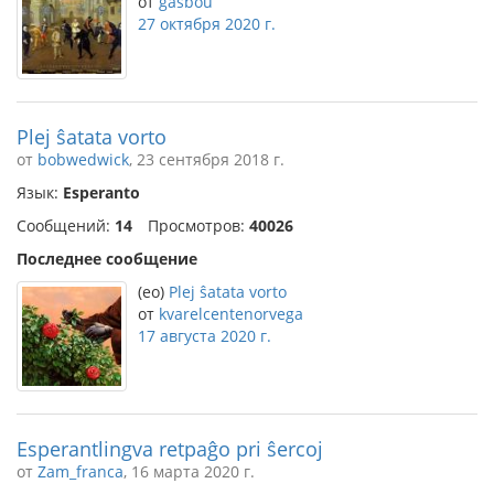
от
gasbou
27 октября 2020 г.
Plej ŝatata vorto
от
bobwedwick
, 23 сентября 2018 г.
Язык:
Esperanto
Сообщений:
14
Просмотров:
40026
Последнее сообщение
(eo)
Plej ŝatata vorto
от
kvarelcentenorvega
17 августа 2020 г.
Esperantlingva retpaĝo pri ŝercoj
от
Zam_franca
, 16 марта 2020 г.