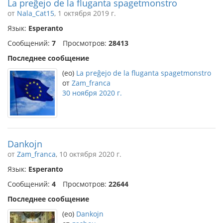
La preĝejo de la fluganta spagetmonstro
от
Nala_Cat15
, 1 октября 2019 г.
Язык:
Esperanto
Сообщений:
7
Просмотров:
28413
Последнее сообщение
(eo)
La preĝejo de la fluganta spagetmonstro
от
Zam_franca
30 ноября 2020 г.
Dankojn
от
Zam_franca
, 10 октября 2020 г.
Язык:
Esperanto
Сообщений:
4
Просмотров:
22644
Последнее сообщение
(eo)
Dankojn