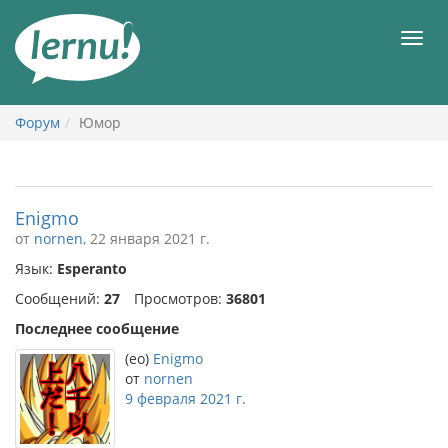
К
содержанию
Мен
Форум
Юмор
Enigmo
от
nornen
, 22 января 2021 г.
Язык:
Esperanto
Сообщений:
27
Просмотров:
36801
Последнее сообщение
(eo)
Enigmo
от
nornen
9 февраля 2021 г.