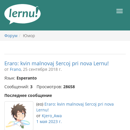
К
содержанию
Мен
Форум
Юмор
Eraro: kvin malnovaj ŝercoj pri nova Lernu!
от
Frano
, 25 сентября 2018 г.
Язык:
Esperanto
Сообщений:
3
Просмотров:
28658
Последнее сообщение
(eo)
Eraro: kvin malnovaj ŝercoj pri nova
Lernu!
от
Kjero_Awa
1 мая 2023 г.