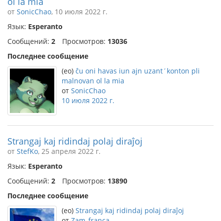
ol la mia
от
SonicChao
, 10 июля 2022 г.
Язык:
Esperanto
Сообщений:
2
Просмотров:
13036
Последнее сообщение
(eo)
ĉu oni havas iun ajn uzant´konton pli
malnovan ol la mia
от
SonicChao
10 июля 2022 г.
Strangaj kaj ridindaj polaj diraĵoj
от
StefKo
, 25 апреля 2022 г.
Язык:
Esperanto
Сообщений:
2
Просмотров:
13890
Последнее сообщение
(eo)
Strangaj kaj ridindaj polaj diraĵoj
от
Zam_franca