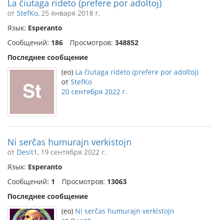
La ĉiutaga rideto (prefere por adoltoj)
от
StefKo
, 25 января 2018 г.
Язык:
Esperanto
Сообщений:
186
Просмотров:
348852
Последнее сообщение
(eo)
La ĉiutaga rideto (prefere por adoltoj)
от
StefKo
20 сентября 2022 г.
Ni serĉas humurajn verkistojn
от
Desit1
, 19 сентября 2022 г.
Язык:
Esperanto
Сообщений:
1
Просмотров:
13063
Последнее сообщение
(eo)
Ni serĉas humurajn verkistojn