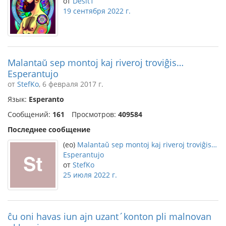
от
Desit1
19 сентября 2022 г.
Malantaŭ sep montoj kaj riveroj troviĝis…
Esperantujo
от
StefKo
, 6 февраля 2017 г.
Язык:
Esperanto
Сообщений:
161
Просмотров:
409584
Последнее сообщение
(eo)
Malantaŭ sep montoj kaj riveroj troviĝis…
Esperantujo
от
StefKo
25 июля 2022 г.
ĉu oni havas iun ajn uzant´konton pli malnovan