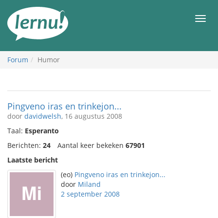
Naar
de
Men
inhoud
Forum
Humor
Pingveno iras en trinkejon...
door
davidwelsh
, 16 augustus 2008
Taal:
Esperanto
Berichten:
24
Aantal keer bekeken
67901
Laatste bericht
(eo)
Pingveno iras en trinkejon...
door
Miland
2 september 2008