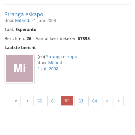
Stranga eskapo
door
Miland
, 21 juni 2008
Taal:
Esperanto
Berichten:
26
Aantal keer bekeken
67598
Laatste bericht
(eo)
Stranga eskapo
door
Miland
1 juli 2008
62
«
<
60
61
63
64
>
»