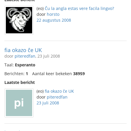
(eo)
Ĉu la angla estas vere facila lingvo?
door
horsto
22 augustus 2008
fia okazo ĉe UK
door
piteredfan
, 23 juli 2008
Taal:
Esperanto
Berichten:
1
Aantal keer bekeken
38959
Laatste bericht
(eo)
fia okazo ĉe UK
door
piteredfan
23 juli 2008