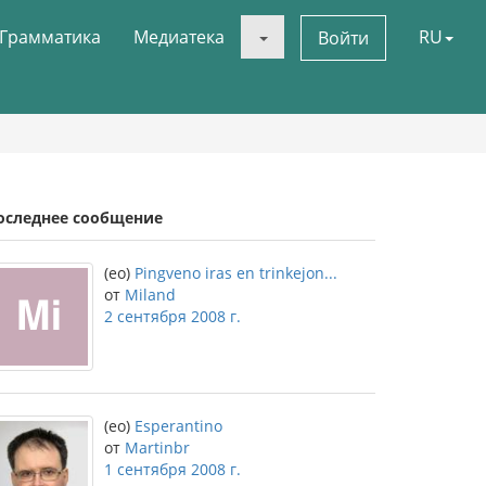
Грамматика
Медиатека
RU
Войти
оследнее сообщение
(eo)
Pingveno iras en trinkejon...
от
Miland
2 сентября 2008 г.
(eo)
Esperantino
от
Martinbr
1 сентября 2008 г.