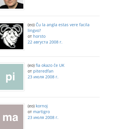
(eo)
Ĉu la angla estas vere facila
lingvo?
от
horsto
22 августа 2008 г.
(eo)
fia okazo ĉe UK
от
piteredfan
23 июля 2008 г.
(eo)
kornoj
от
martigro
23 июля 2008 г.