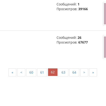
Сообщений:
1
Просмотров:
39166
Сообщений:
26
Просмотров:
67677
62
«
<
60
61
63
64
>
»