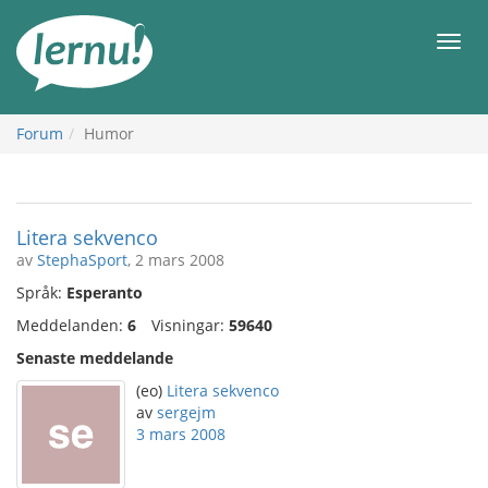
Till
sidans
Meny
innehåll
Forum
Humor
Litera sekvenco
av
StephaSport
, 2 mars 2008
Språk:
Esperanto
Meddelanden:
6
Visningar:
59640
Senaste meddelande
(eo)
Litera sekvenco
av
sergejm
3 mars 2008