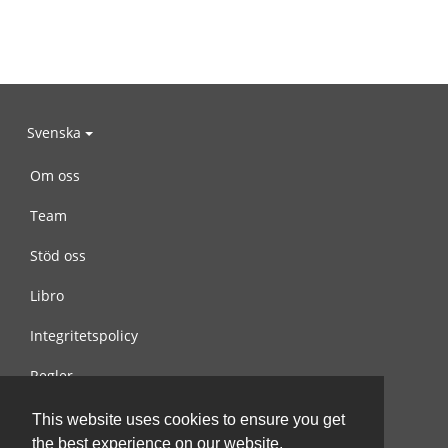
Svenska
Om oss
Team
Stöd oss
Libro
Integritetspolicy
Regler
Kontakta oss
This website uses cookies to ensure you get
the best experience on our website.