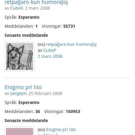
retpaĝaro kun humoraĵoj
av
CubeF
, 2 mars 2008
Språk:
Esperanto
Meddelanden:
1
Visningar:
55731
Senaste meddelande
(eo)
retpaĝaro kun humoraĵoj
av
CubeF
2 mars 2008
Enigmo pri lito
av
sergejm
, 25 februari 2008
Språk:
Esperanto
Meddelanden:
36
Visningar:
150953
Senaste meddelande
(eo)
Enigmo pri lito