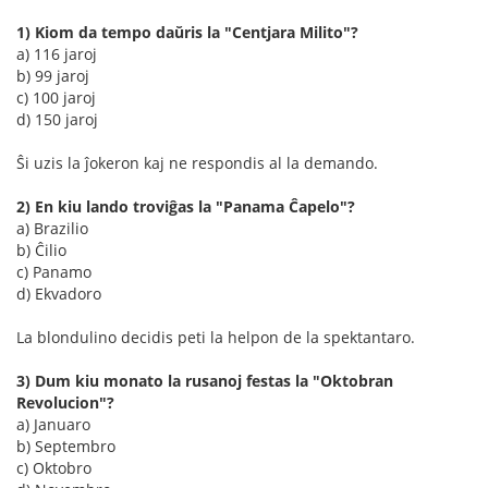
1) Kiom da tempo daŭris la "Centjara Milito"?
a) 116 jaroj
b) 99 jaroj
c) 100 jaroj
d) 150 jaroj
Ŝi uzis la ĵokeron kaj ne respondis al la demando.
2) En kiu lando troviĝas la "Panama Ĉapelo"?
a) Brazilio
b) Ĉilio
c) Panamo
d) Ekvadoro
La blondulino decidis peti la helpon de la spektantaro.
3) Dum kiu monato la rusanoj festas la "Oktobran
Revolucion"?
a) Januaro
b) Septembro
c) Oktobro