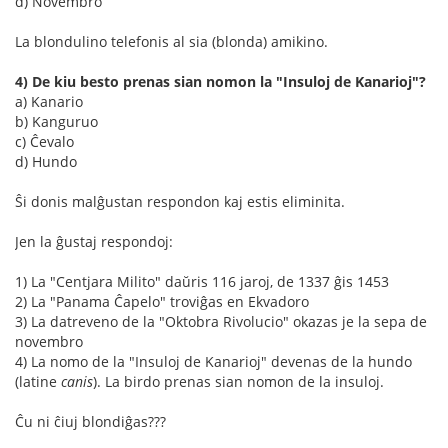
d) Novembro
La blondulino telefonis al sia (blonda) amikino.
4) De kiu besto prenas sian nomon la "Insuloj de Kanarioj"?
a) Kanario
b) Kanguruo
c) Ĉevalo
d) Hundo
Ŝi donis malĝustan respondon kaj estis eliminita.
Jen la ĝustaj respondoj:
1) La "Centjara Milito" daŭris 116 jaroj, de 1337 ĝis 1453
2) La "Panama Ĉapelo" troviĝas en Ekvadoro
3) La datreveno de la "Oktobra Rivolucio" okazas je la sepa de
novembro
4) La nomo de la "Insuloj de Kanarioj" devenas de la hundo
(latine
canis
). La birdo prenas sian nomon de la insuloj.
Ĉu ni ĉiuj blondiĝas???