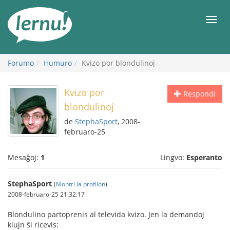
Al
la
Men
enhavo
Forumo
Humuro
Kvizo por blondulinoj
Kvizo por
Respondi
blondulinoj
de
StephaSport
, 2008-
februaro-25
Mesaĝoj:
1
Lingvo:
Esperanto
StephaSport
(
Montri la profilon
)
2008-februaro-25 21:32:17
Blondulino partoprenis al televida kvizo. Jen la demandoj
kiujn ŝi ricevis: