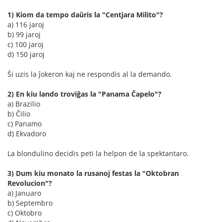
1) Kiom da tempo daŭris la "Centjara Milito"?
a) 116 jaroj
b) 99 jaroj
c) 100 jaroj
d) 150 jaroj
Ŝi uzis la ĵokeron kaj ne respondis al la demando.
2) En kiu lando troviĝas la "Panama Ĉapelo"?
a) Brazilio
b) Ĉilio
c) Panamo
d) Ekvadoro
La blondulino decidis peti la helpon de la spektantaro.
3) Dum kiu monato la rusanoj festas la "Oktobran
Revolucion"?
a) Januaro
b) Septembro
c) Oktobro