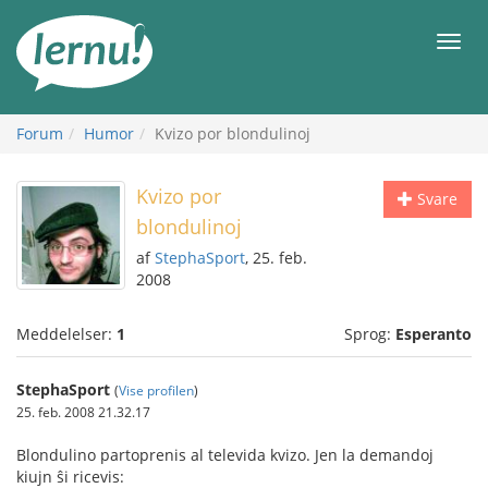
Til
indholdet
Men
Forum
Humor
Kvizo por blondulinoj
Kvizo por
Svare
blondulinoj
af
StephaSport
, 25. feb.
2008
Meddelelser:
1
Sprog:
Esperanto
StephaSport
(
Vise profilen
)
25. feb. 2008 21.32.17
Blondulino partoprenis al televida kvizo. Jen la demandoj
kiujn ŝi ricevis: