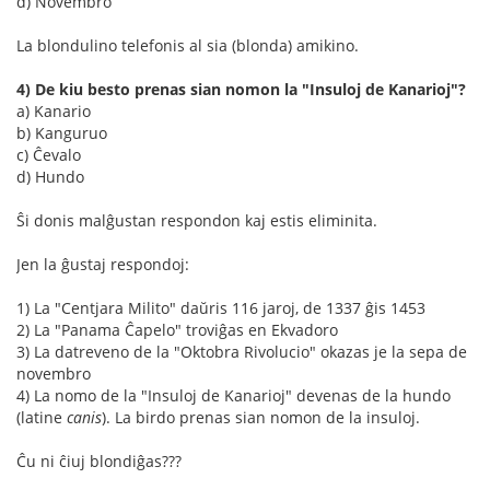
d) Novembro
La blondulino telefonis al sia (blonda) amikino.
4) De kiu besto prenas sian nomon la "Insuloj de Kanarioj"?
a) Kanario
b) Kanguruo
c) Ĉevalo
d) Hundo
Ŝi donis malĝustan respondon kaj estis eliminita.
Jen la ĝustaj respondoj:
1) La "Centjara Milito" daŭris 116 jaroj, de 1337 ĝis 1453
2) La "Panama Ĉapelo" troviĝas en Ekvadoro
3) La datreveno de la "Oktobra Rivolucio" okazas je la sepa de
novembro
4) La nomo de la "Insuloj de Kanarioj" devenas de la hundo
(latine
canis
). La birdo prenas sian nomon de la insuloj.
Ĉu ni ĉiuj blondiĝas???