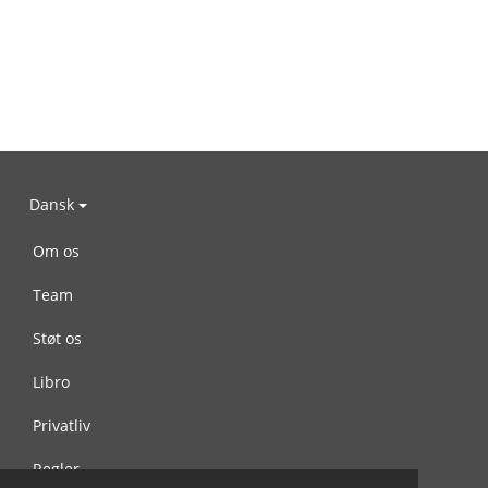
Dansk
Om os
Team
Støt os
Libro
Privatliv
Regler