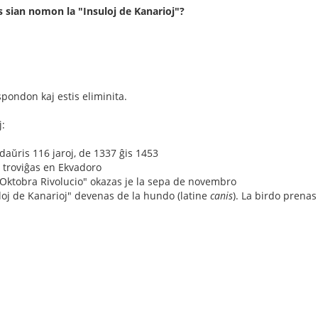
s sian nomon la "Insuloj de Kanarioj"?
pondon kaj estis eliminita.
j:
 daŭris 116 jaroj, de 1337 ĝis 1453
 troviĝas en Ekvadoro
"Oktobra Rivolucio" okazas je la sepa de novembro
loj de Kanarioj" devenas de la hundo (latine
canis
). La birdo prenas