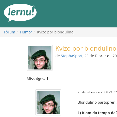
Al
contingut
Fòrum
Humor
Kvizo por blondulinoj
Kvizo por blondulino
de
StephaSport
, 25 de febrer de 2
Missatges:
1
25 de febrer de 2008 21.32
Blondulino partoprenis 
1) Kiom da tempo daŭr