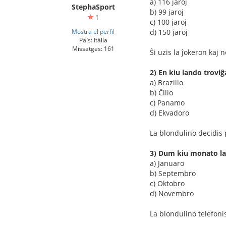
a) 116 jaroj
StephaSport
b) 99 jaroj
1
c) 100 jaroj
Mostra el perfil
d) 150 jaroj
País: Itàlia
Missatges: 161
Ŝi uzis la ĵokeron kaj
2) En kiu lando trovi
a) Brazilio
b) Ĉilio
c) Panamo
d) Ekvadoro
La blondulino decidis 
3) Dum kiu monato la
a) Januaro
b) Septembro
c) Oktobro
d) Novembro
La blondulino telefonis