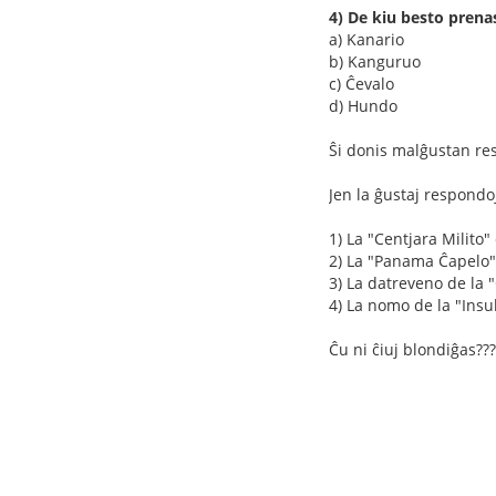
4) De kiu besto prena
a) Kanario
b) Kanguruo
c) Ĉevalo
d) Hundo
Ŝi donis malĝustan res
Jen la ĝustaj respondo
1) La "Centjara Milito"
2) La "Panama Ĉapelo"
3) La datreveno de la 
4) La nomo de la "Insu
Ĉu ni ĉiuj blondiĝas???