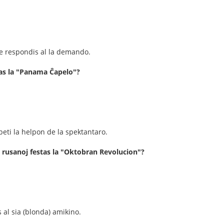
 ne respondis al la demando.
ĝas la "Panama Ĉapelo"?
peti la helpon de la spektantaro.
 rusanoj festas la "Oktobran Revolucion"?
 al sia (blonda) amikino.