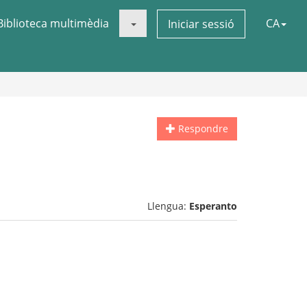
Biblioteca multimèdia
CA
Iniciar sessió
Respondre
Llengua:
Esperanto