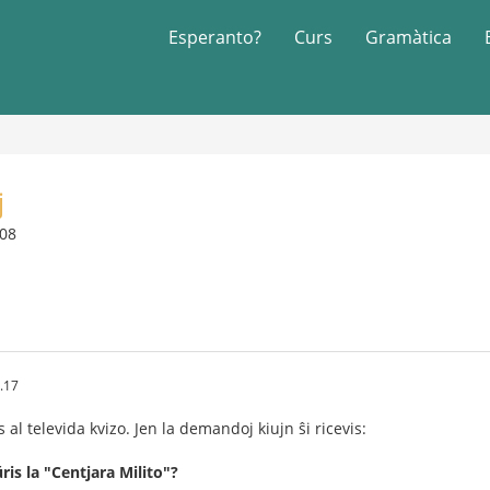
Esperanto?
Curs
Gramàtica
j
008
.17
al televida kvizo. Jen la demandoj kiujn ŝi ricevis:
is la "Centjara Milito"?