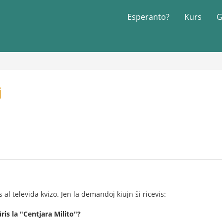
Esperanto?
Kurs
G
j
al televida kvizo. Jen la demandoj kiujn ŝi ricevis:
is la "Centjara Milito"?