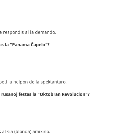
 ne respondis al la demando.
ĝas la "Panama Ĉapelo"?
peti la helpon de la spektantaro.
 rusanoj festas la "Oktobran Revolucion"?
 al sia (blonda) amikino.