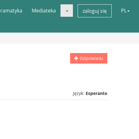
ramatyka
Mediateka
PL
zaloguj się
Odpowiedz
Język:
Esperanto