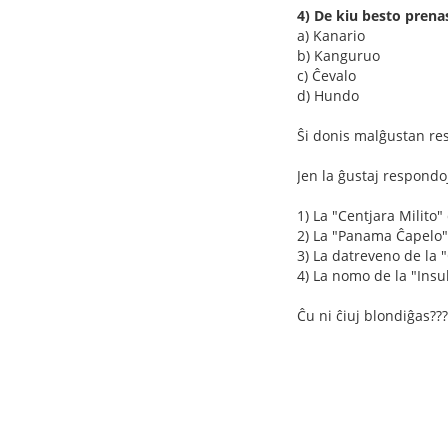
4) De kiu besto prena
a) Kanario
b) Kanguruo
c) Ĉevalo
d) Hundo
Ŝi donis malĝustan res
Jen la ĝustaj respondo
1) La "Centjara Milito"
2) La "Panama Ĉapelo"
3) La datreveno de la 
4) La nomo de la "Insu
Ĉu ni ĉiuj blondiĝas???