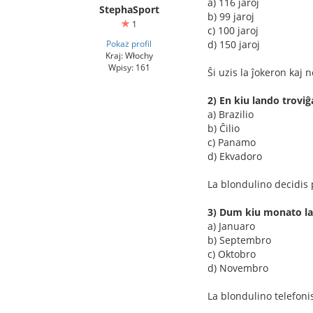
a) 116 jaroj
StephaSport
b) 99 jaroj
1
c) 100 jaroj
Pokaż profil
d) 150 jaroj
Kraj: Włochy
Wpisy: 161
Ŝi uzis la ĵokeron kaj
2) En kiu lando trovi
a) Brazilio
b) Ĉilio
c) Panamo
d) Ekvadoro
La blondulino decidis 
3) Dum kiu monato la
a) Januaro
b) Septembro
c) Oktobro
d) Novembro
La blondulino telefonis