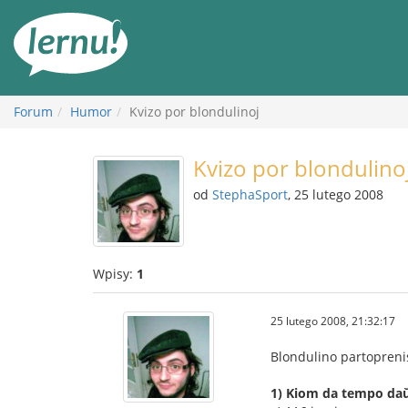
Więcej
Forum
Humor
Kvizo por blondulinoj
Kvizo por blondulino
od
StephaSport
, 25 lutego 2008
Wpisy:
1
25 lutego 2008, 21:32:17
Blondulino partoprenis 
1) Kiom da tempo daŭr