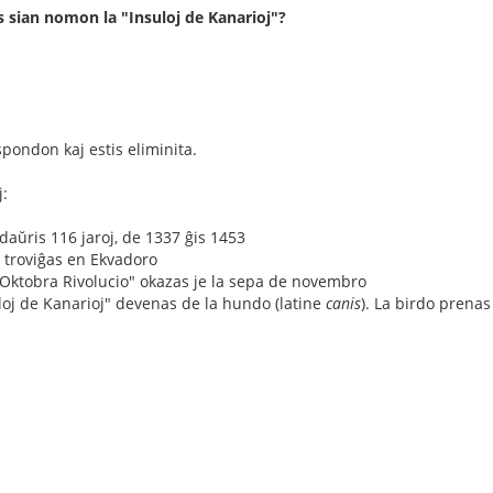
s sian nomon la "Insuloj de Kanarioj"?
pondon kaj estis eliminita.
j:
 daŭris 116 jaroj, de 1337 ĝis 1453
 troviĝas en Ekvadoro
"Oktobra Rivolucio" okazas je la sepa de novembro
loj de Kanarioj" devenas de la hundo (latine
canis
). La birdo prenas