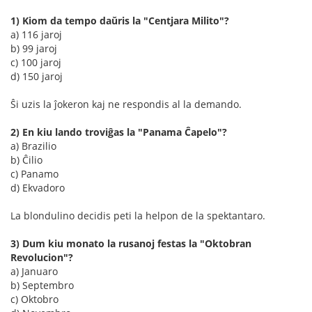
1) Kiom da tempo daŭris la "Centjara Milito"?
a) 116 jaroj
b) 99 jaroj
c) 100 jaroj
d) 150 jaroj
Ŝi uzis la ĵokeron kaj ne respondis al la demando.
2) En kiu lando troviĝas la "Panama Ĉapelo"?
a) Brazilio
b) Ĉilio
c) Panamo
d) Ekvadoro
La blondulino decidis peti la helpon de la spektantaro.
3) Dum kiu monato la rusanoj festas la "Oktobran
Revolucion"?
a) Januaro
b) Septembro
c) Oktobro