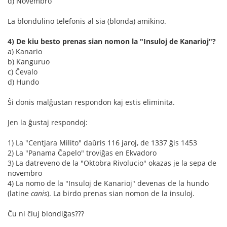
d) Novembro
La blondulino telefonis al sia (blonda) amikino.
4) De kiu besto prenas sian nomon la "Insuloj de Kanarioj"?
a) Kanario
b) Kanguruo
c) Ĉevalo
d) Hundo
Ŝi donis malĝustan respondon kaj estis eliminita.
Jen la ĝustaj respondoj:
1) La "Centjara Milito" daŭris 116 jaroj, de 1337 ĝis 1453
2) La "Panama Ĉapelo" troviĝas en Ekvadoro
3) La datreveno de la "Oktobra Rivolucio" okazas je la sepa de
novembro
4) La nomo de la "Insuloj de Kanarioj" devenas de la hundo
(latine
canis
). La birdo prenas sian nomon de la insuloj.
Ĉu ni ĉiuj blondiĝas???