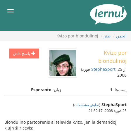
رود
ه
فهرس
حتوا
انجمن
طنز
Kvizo por blondulinoj
Kvizo por
پاسخ دادن
blondulinoj
از
StephaSport
, 25 فوریهٔ
2008
پست‌ها:
1
زبان:
Esperanto
StephaSport
(
نمایش مشخصات
)
25 فوریهٔ 2008،‏ 21:32:17
Blondulino partoprenis al televida kvizo. Jen la demandoj
kiujn ŝi ricevis: