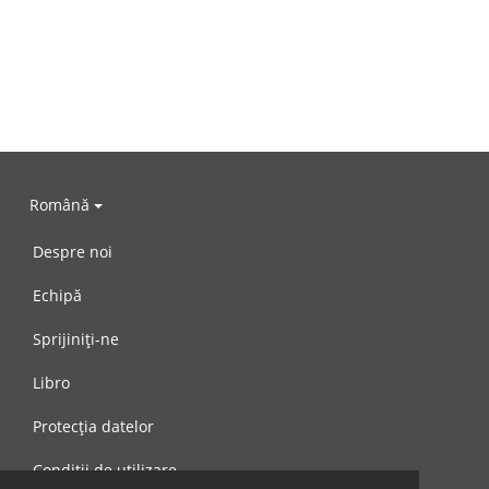
Română
Despre noi
Echipă
Sprijiniți-ne
Libro
Protecția datelor
Condiții de utilizare