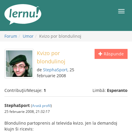
Mergi
la
Meni
conținut
Forum
Umor
Kvizo por blondulinoj
Kvizo por
Răspunde
blondulinoj
de
StephaSport
, 25
februarie 2008
Contribuții/Mesaje:
1
Limbă:
Esperanto
StephaSport
(
Arată profil
)
25 februarie 2008, 21:32:17
Blondulino partoprenis al televida kvizo. Jen la demandoj
kiujn ŝi ricevis: