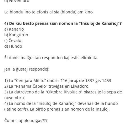
d) Novembro
La blondulino telefonis al sia (blonda) amikino.
4) De kiu besto prenas sian nomon la "Insuloj de Kanarioj"?
a) Kanario
b) Kanguruo
c) Ĉevalo
d) Hundo
Ŝi donis malĝustan respondon kaj estis eliminita.
Jen la ĝustaj respondoj:
1) La "Centjara Milito" daŭris 116 jaroj, de 1337 ĝis 1453
2) La "Panama Ĉapelo" troviĝas en Ekvadoro
3) La datreveno de la "Oktobra Rivolucio" okazas je la sepa de
novembro
4) La nomo de la "Insuloj de Kanarioj" devenas de la hundo
(latine
canis
). La birdo prenas sian nomon de la insuloj.
Ĉu ni ĉiuj blondiĝas???