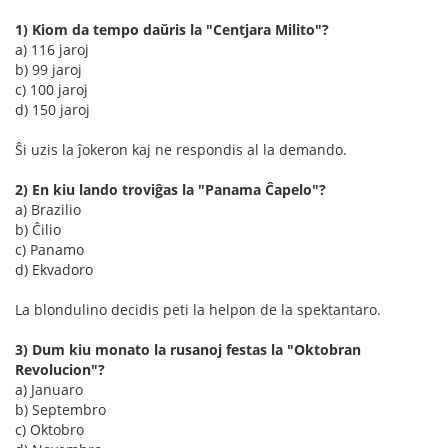
1) Kiom da tempo daŭris la "Centjara Milito"?
a) 116 jaroj
b) 99 jaroj
c) 100 jaroj
d) 150 jaroj
Ŝi uzis la ĵokeron kaj ne respondis al la demando.
2) En kiu lando troviĝas la "Panama Ĉapelo"?
a) Brazilio
b) Ĉilio
c) Panamo
d) Ekvadoro
La blondulino decidis peti la helpon de la spektantaro.
3) Dum kiu monato la rusanoj festas la "Oktobran
Revolucion"?
a) Januaro
b) Septembro
c) Oktobro