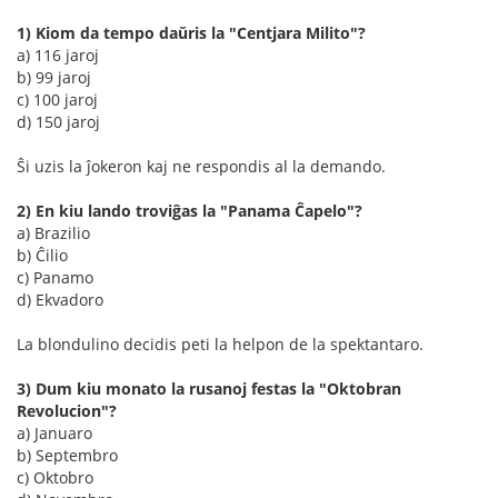
1) Kiom da tempo daŭris la "Centjara Milito"?
a) 116 jaroj
b) 99 jaroj
c) 100 jaroj
d) 150 jaroj
Ŝi uzis la ĵokeron kaj ne respondis al la demando.
2) En kiu lando troviĝas la "Panama Ĉapelo"?
a) Brazilio
b) Ĉilio
c) Panamo
d) Ekvadoro
La blondulino decidis peti la helpon de la spektantaro.
3) Dum kiu monato la rusanoj festas la "Oktobran
Revolucion"?
a) Januaro
b) Septembro
c) Oktobro