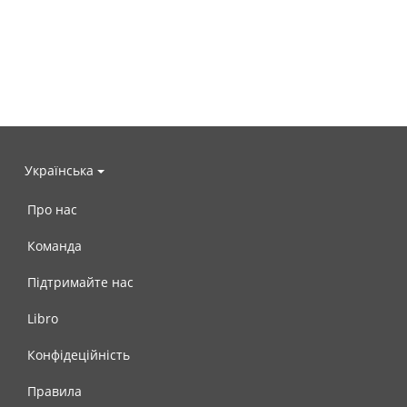
Українська
Про нас
Команда
Підтримайте нас
Libro
Конфідеційність
Правила