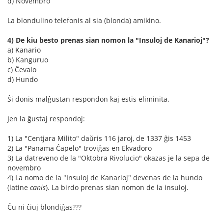
d) Novembro
La blondulino telefonis al sia (blonda) amikino.
4) De kiu besto prenas sian nomon la "Insuloj de Kanarioj"?
a) Kanario
b) Kanguruo
c) Ĉevalo
d) Hundo
Ŝi donis malĝustan respondon kaj estis eliminita.
Jen la ĝustaj respondoj:
1) La "Centjara Milito" daŭris 116 jaroj, de 1337 ĝis 1453
2) La "Panama Ĉapelo" troviĝas en Ekvadoro
3) La datreveno de la "Oktobra Rivolucio" okazas je la sepa de
novembro
4) La nomo de la "Insuloj de Kanarioj" devenas de la hundo
(latine
canis
). La birdo prenas sian nomon de la insuloj.
Ĉu ni ĉiuj blondiĝas???