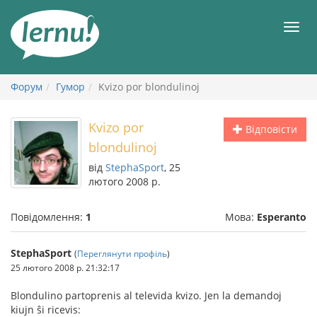
До
змісту
Мен
Форум
Гумор
Kvizo por blondulinoj
Kvizo por
Відповісти
blondulinoj
від
StephaSport
, 25
лютого 2008 р.
Повідомлення:
1
Мова:
Esperanto
StephaSport
(
Переглянути профіль
)
25 лютого 2008 р. 21:32:17
Blondulino partoprenis al televida kvizo. Jen la demandoj
kiujn ŝi ricevis: