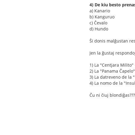
4) De kiu besto prena
a) Kanario
b) Kanguruo
c) Ĉevalo
d) Hundo
Ŝi donis malĝustan res
Jen la ĝustaj respondo
1) La "Centjara Milito"
2) La "Panama Ĉapelo"
3) La datreveno de la 
4) La nomo de la "Insu
Ĉu ni ĉiuj blondiĝas???