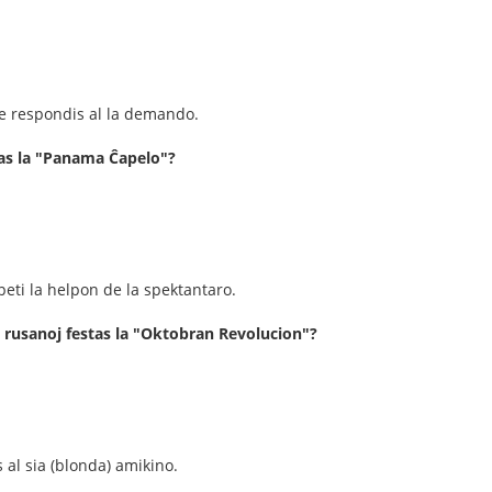
 ne respondis al la demando.
ĝas la "Panama Ĉapelo"?
peti la helpon de la spektantaro.
 rusanoj festas la "Oktobran Revolucion"?
 al sia (blonda) amikino.