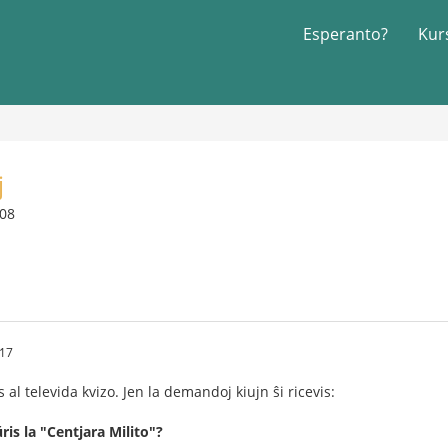
Esperanto?
Kur
j
008
.17
al televida kvizo. Jen la demandoj kiujn ŝi ricevis:
is la "Centjara Milito"?