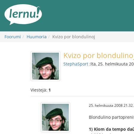
Tästä
sisältöön
Foorumi
Huumoria
Kvizo por blondulinoj
Kvizo por blondulino
StephaSport
:lta, 25. helmikuuta 2
Viestejä:
1
25. helmikuuta 2008 21.32
Blondulino partoprenis 
1) Kiom da tempo daŭr