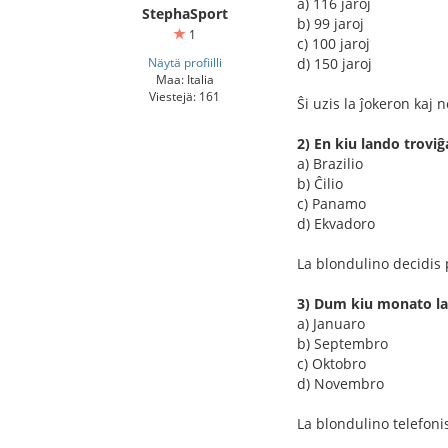
a) 116 jaroj
StephaSport
b) 99 jaroj
1
c) 100 jaroj
Näytä profiilli
d) 150 jaroj
Maa: Italia
Viestejä: 161
Ŝi uzis la ĵokeron kaj
2) En kiu lando trovi
a) Brazilio
b) Ĉilio
c) Panamo
d) Ekvadoro
La blondulino decidis 
3) Dum kiu monato la
a) Januaro
b) Septembro
c) Oktobro
d) Novembro
La blondulino telefonis