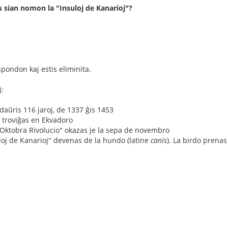
s sian nomon la "Insuloj de Kanarioj"?
pondon kaj estis eliminita.
j:
 daŭris 116 jaroj, de 1337 ĝis 1453
 troviĝas en Ekvadoro
"Oktobra Rivolucio" okazas je la sepa de novembro
loj de Kanarioj" devenas de la hundo (latine
canis
). La birdo prenas