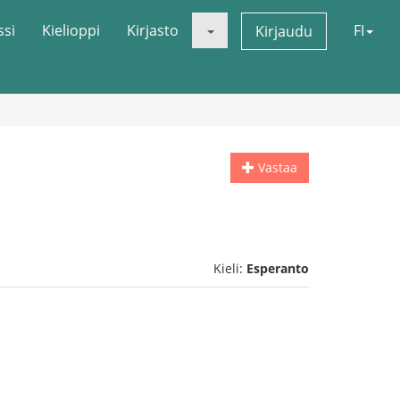
ssi
Kielioppi
Kirjasto
FI
Kirjaudu
Vastaa
Kieli:
Esperanto