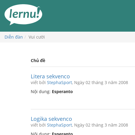
Đi
đến
phần
nội
dung
Diễn đàn
Vui cười
Chủ đề
Litera sekvenco
viết bởi
StephaSport
, Ngày 02 tháng 3 năm 2008
Nội dung:
Esperanto
Logika sekvenco
viết bởi
StephaSport
, Ngày 02 tháng 3 năm 2008
Nội dung:
Esperanto