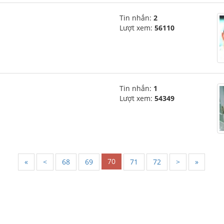
Tin nhắn:
2
Lượt xem:
56110
Tin nhắn:
1
Lượt xem:
54349
70
«
<
68
69
71
72
>
»