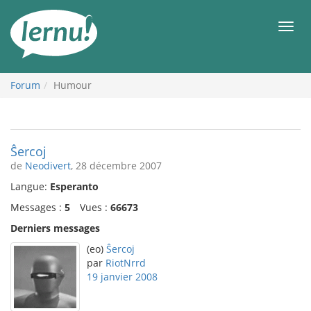
Aller
au
Men
contenu
Forum
Humour
Ŝercoj
de
Neodivert
, 28 décembre 2007
Langue:
Esperanto
Messages :
5
Vues :
66673
Derniers messages
(eo)
Ŝercoj
par
RiotNrrd
19 janvier 2008