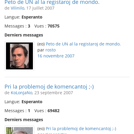
Peto de UN al la registaroj de mondo.
de
Vilinilo
, 17 juillet 2007
Langue:
Esperanto
Messages :
3
Vues :
70575
Derniers messages
(eo)
Peto de UN al la registaroj de mondo.
par
rosto
16 novembre 2007
Pri la problemoj de komencantoj ;-)
de
KoLonJaNo
, 23 septembre 2007
Langue:
Esperanto
Messages :
1
Vues :
69482
Derniers messages
(eo)
Pri la problemoj de komencantoj ;-)