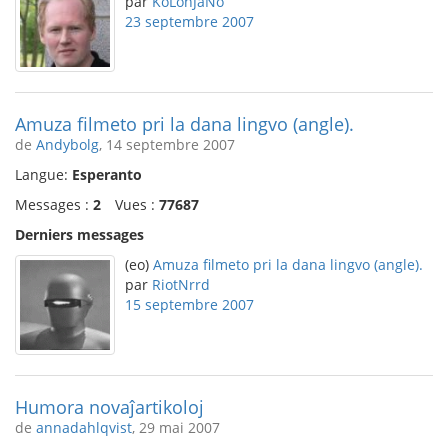
par
KoLonJaNo
23 septembre 2007
Amuza filmeto pri la dana lingvo (angle).
de
Andybolg
, 14 septembre 2007
Langue:
Esperanto
Messages :
2
Vues :
77687
Derniers messages
(eo)
Amuza filmeto pri la dana lingvo (angle).
par
RiotNrrd
15 septembre 2007
Humora novaĵartikoloj
de
annadahlqvist
, 29 mai 2007