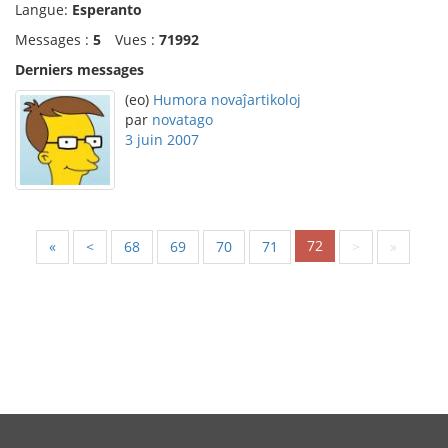
Langue:
Esperanto
Messages :
5
Vues :
71992
Derniers messages
(eo)
Humora novaĵartikoloj
par
novatago
3 juin 2007
72
«
<
68
69
70
71
>
»