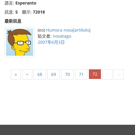
語言:
Esperanto
訊息:
5
顯示:
72018
最新訊息
(eo)
Humora novaĵartikoloj
貼文者:
novatago
2007年6月3日
72
«
<
68
69
70
71
>
»