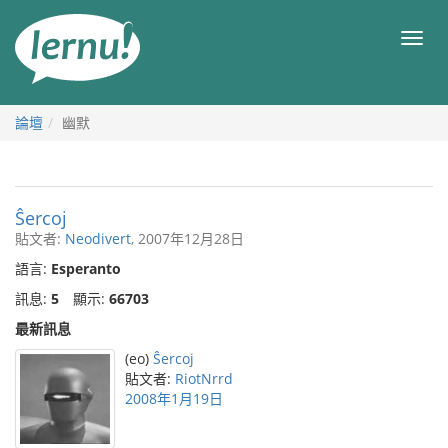
前
往
目
目
錄
錄
論壇
幽默
Ŝercoj
貼文者:
Neodivert
, 2007年12月28日
語言:
Esperanto
訊息:
5
顯示:
66703
最新訊息
(eo)
Ŝercoj
貼文者:
RiotNrrd
2008年1月19日