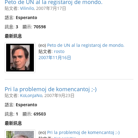
Peto de UN al la registaroj de mondo.
貼文者:
Vilinilo
, 2007年7月17日
語言:
Esperanto
訊息:
3
顯示:
70598
最新訊息
(eo)
Peto de UN al la registaroj de mondo.
貼文者:
rosto
2007年11月16日
Pri la problemoj de komencantoj ;-)
貼文者:
KoLonJaNo
, 2007年9月23日
語言:
Esperanto
訊息:
1
顯示:
69503
最新訊息
(eo)
Pri la problemoj de komencantoj ;-)