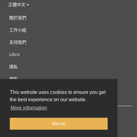
正體中文
關於我們
工作小組
支持我們
Libro
隱私
規則
連絡我們
This website uses cookies to ensure you get
the best experience on our website.
More information
Got it!
© 2002-2026 lernu.net |
Impressum