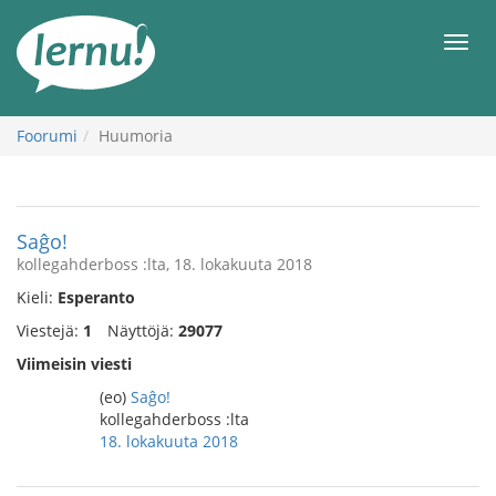
Tästä
sisältöön
Men
Foorumi
Huumoria
Saĝo!
kollegahderboss :lta, 18. lokakuuta 2018
Kieli:
Esperanto
Viestejä:
1
Näyttöjä:
29077
Viimeisin viesti
(eo)
Saĝo!
kollegahderboss :lta
18. lokakuuta 2018