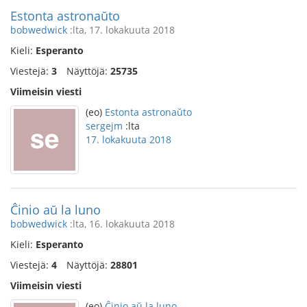
Estonta astronaŭto
bobwedwick
:lta, 17. lokakuuta 2018
Kieli:
Esperanto
Viestejä:
3
Näyttöjä:
25735
Viimeisin viesti
(eo)
Estonta astronaŭto
sergejm
:lta
17. lokakuuta 2018
Ĉinio aŭ la luno
bobwedwick
:lta, 16. lokakuuta 2018
Kieli:
Esperanto
Viestejä:
4
Näyttöjä:
28801
Viimeisin viesti
(eo)
Ĉinio aŭ la luno