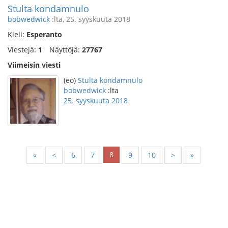
Stulta kondamnulo
bobwedwick
:lta, 25. syyskuuta 2018
Kieli:
Esperanto
Viestejä:
1
Näyttöjä:
27767
Viimeisin viesti
(eo)
Stulta kondamnulo
bobwedwick
:lta
25. syyskuuta 2018
8
«
<
6
7
9
10
>
»