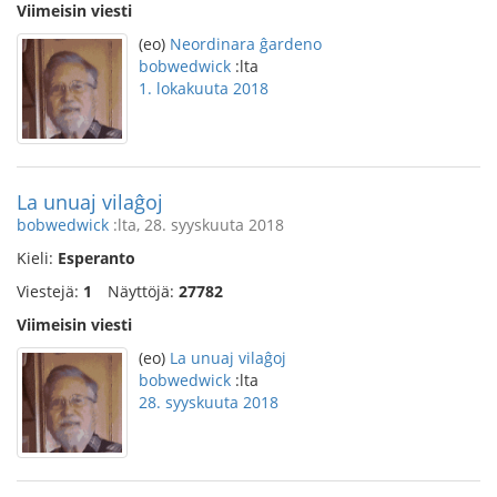
Viimeisin viesti
(eo)
Neordinara ĝardeno
bobwedwick
:lta
1. lokakuuta 2018
La unuaj vilaĝoj
bobwedwick
:lta, 28. syyskuuta 2018
Kieli:
Esperanto
Viestejä:
1
Näyttöjä:
27782
Viimeisin viesti
(eo)
La unuaj vilaĝoj
bobwedwick
:lta
28. syyskuuta 2018