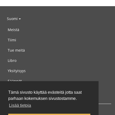
Suomi
Meistä
Tiimi
Tue meitä
Libro
Yksityisyys
Säännöt
Ota yhteyttä meihin
Tämä sivusto käyttää evästeitä jotta saat
parhaan kokemuksen sivustostamme.
Lisää tietoja