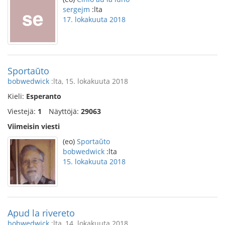
sergejm
:lta
17. lokakuuta 2018
Sportaŭto
bobwedwick
:lta, 15. lokakuuta 2018
Kieli:
Esperanto
Viestejä:
1
Näyttöjä:
29063
Viimeisin viesti
(eo)
Sportaŭto
bobwedwick
:lta
15. lokakuuta 2018
Apud la rivereto
bobwedwick
:lta, 14. lokakuuta 2018