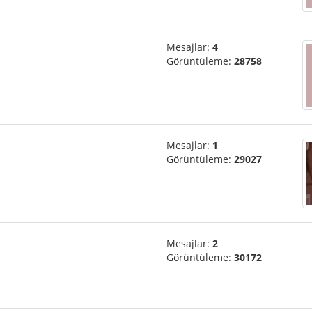
Mesajlar:
4
Görüntüleme:
28758
Mesajlar:
1
Görüntüleme:
29027
Mesajlar:
2
Görüntüleme:
30172