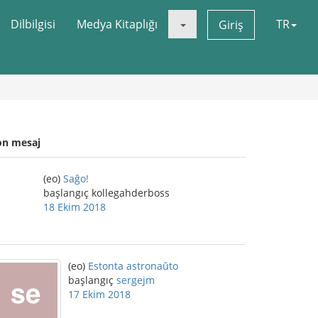
Dilbilgisi
Medya Kitaplığı
TR
Giriş
on mesaj
(eo)
Saĝo!
başlangıç kollegahderboss
18 Ekim 2018
(eo)
Estonta astronaŭto
başlangıç
sergejm
17 Ekim 2018