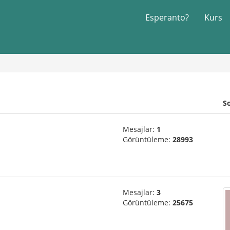
Esperanto?
Kurs
S
Mesajlar:
1
Görüntüleme:
28993
Mesajlar:
3
Görüntüleme:
25675